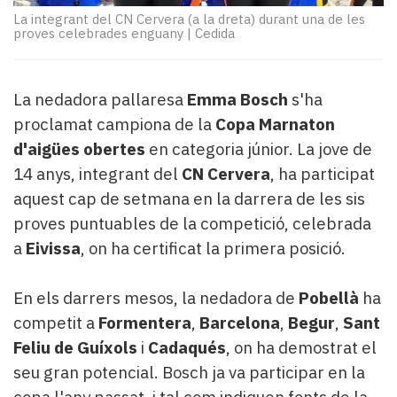
Subscriptors
La integrant del CN Cervera (a la dreta) durant una de les
La
proves celebrades enguany
|
Cedida
newsletter
del
Pallars
La nedadora pallaresa
Emma Bosch
s'ha
Contingut
proclamat campiona de la
Copa Marnaton
patrocinat
Lo
d'aigües obertes
en categoria júnior. La jove de
més
14 anys, integrant del
CN Cervera
, ha participat
llegit...
aquest cap de setmana en la darrera de les sis
Editorial
proves puntuables de la competició, celebrada
a
Eivissa
, on ha certificat la primera posició.
En els darrers mesos, la nedadora de
Pobellà
ha
competit a
Formentera
,
Barcelona
,
Begur
,
Sant
Feliu de Guíxols
i
Cadaqués
, on ha demostrat el
seu gran potencial. Bosch ja va participar en la