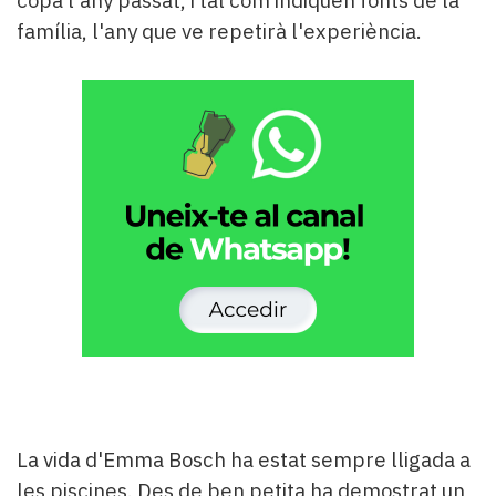
copa l'any passat, i tal com indiquen fonts de la
família, l'any que ve repetirà l'experiència.
La vida d'Emma Bosch ha estat sempre lligada a
les piscines. Des de ben petita ha demostrat un