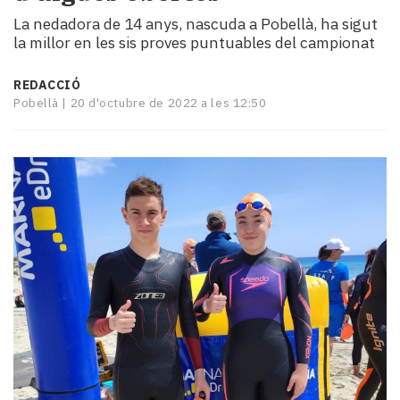
i
La nedadora de 14 anys, nascuda a Pobellà, ha sigut
turisme
la millor en les sis proves puntuables del campionat
Cultura
Esports
REDACCIÓ
Mai
Pobellà |
20 d'octubre de 2022 a les 12:50
tant!
TV
i
mitjans
El
temps
Reportatges
Entrevistes
Enquestes
A
escena!
Dis
la
teva!