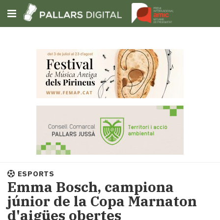
Subscriu-t'hi
Cerca
Portada
Opinió
Fem-
ho
fàcil
Successos
Societat
ESPORTS
Política
Emma Bosch, campiona
i
júnior de la Copa Marnaton
municipis
d'aigües obertes
Economia