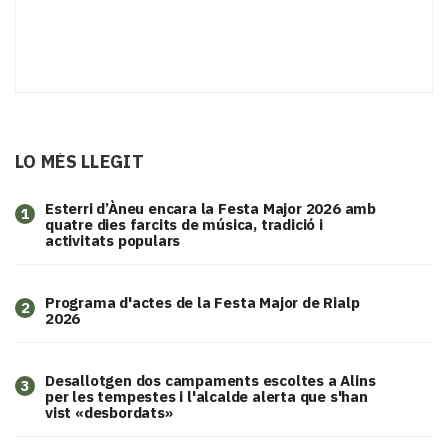
LO MÉS LLEGIT
Esterri d’Àneu encara la Festa Major 2026 amb
1
quatre dies farcits de música, tradició i
activitats populars
Programa d'actes de la Festa Major de Rialp
2
2026
​Desallotgen dos campaments escoltes a Alins
3
per les tempestes i l'alcalde alerta que s'han
vist «desbordats»