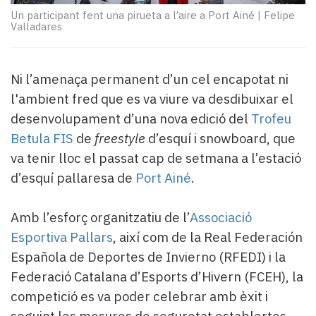
Subscriptors
Un participant fent una pirueta a l’aire a Port Ainé
|
Felipe
La
Valladares
newsletter
del
Pallars
Ni l’amenaça permanent d’un cel encapotat ni
Contingut
l'ambient fred que es va viure va desdibuixar el
patrocinat
Lo
desenvolupament d’una nova edició del
Trofeu
més
Betula FIS
de
freestyle
d’esquí i snowboard, que
llegit...
va tenir lloc el passat cap de setmana a l’estació
Editorial
d’esquí pallaresa de
Port Ainé
.
Amb l’esforç organitzatiu de l’
Associació
Esportiva Pallars
, així com de la Real Federación
Española de Deportes de Invierno (RFEDI) i la
Federació Catalana d’Esports d’Hivern (FCEH), la
competició es va poder celebrar amb èxit i
seguint les mesures de seguretat establertes