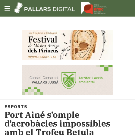
Subscriu-t'hi
Cerca
Portada
Opinió
Fem-
ho
fàcil
Successos
Societat
ESPORTS
Política
Port Ainé s’omple
i
d’acrobàcies impossibles
municipis
amb el Trofeu Betula
Economia