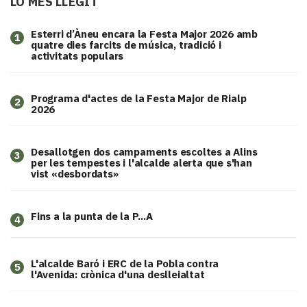
LO MÉS LLEGIT
Esterri d’Àneu encara la Festa Major 2026 amb
1
quatre dies farcits de música, tradició i
activitats populars
Programa d'actes de la Festa Major de Rialp
2
2026
​Desallotgen dos campaments escoltes a Alins
3
per les tempestes i l'alcalde alerta que s'han
vist «desbordats»
Fins a la punta de la P...A
4
L'alcalde Baró i ERC de la Pobla contra
5
l'Avenida: crònica d'una deslleialtat