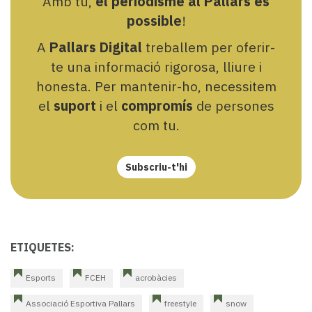
Amb tu,
el periodisme al Pallars és
possible
!
A
Pallars Digital
treballem per oferir-
te una informació rigorosa, lliure i
honesta. Per mantenir-ho, necessitem
el
suport
i el
compromís
de persones
com tu.
Subscriu-t'hi
ETIQUETES:
Esports
FCEH
acrobàcies
Associació Esportiva Pallars
freestyle
snow