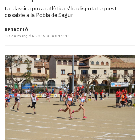
i
La clàssica prova atlètica s’ha disputat aquest
turisme
dissabte a la Pobla de Segur
Cultura
Esports
REDACCIÓ
Mai
18 de març de 2019 a les 11:43
tant!
TV
i
mitjans
El
temps
Reportatges
Entrevistes
Enquestes
A
escena!
Dis
la
teva!