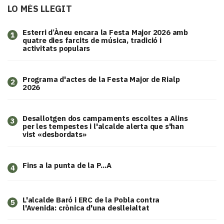
LO MÉS LLEGIT
Esterri d’Àneu encara la Festa Major 2026 amb
1
quatre dies farcits de música, tradició i
activitats populars
Programa d'actes de la Festa Major de Rialp
2
2026
​Desallotgen dos campaments escoltes a Alins
3
per les tempestes i l'alcalde alerta que s'han
vist «desbordats»
Fins a la punta de la P...A
4
L'alcalde Baró i ERC de la Pobla contra
5
l'Avenida: crònica d'una deslleialtat