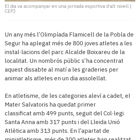
Subscriptors
El dia va acompanyar en una jornada esportiva d’alt nivell
|
La
CEPJ
newsletter
del
Pallars
Un any més l’Olimpíada Flamicell de la Pobla de
Contingut
Segur ha aplegat més de 800 joves atletes a les
patrocinat
instal·lacions del parc Alcalde Boixareu de la
Lo
més
localitat. Un nombrós públic s’ha concentrat
llegit...
aquest dissabte al matí a les graderies per
Editorial
animar als atletes en un dia assolellat.
En atletisme, de les categories aleví a cadet, el
Mater Salvatoris ha quedat primer
classificat amb 499 punts, seguit del Col·legi
Santa Anna amb 317 punts i del Lleida Unió
Atlètica amb 313 punts. En l’apartat de
miniatletisme, més de 300 atletes han realitzat