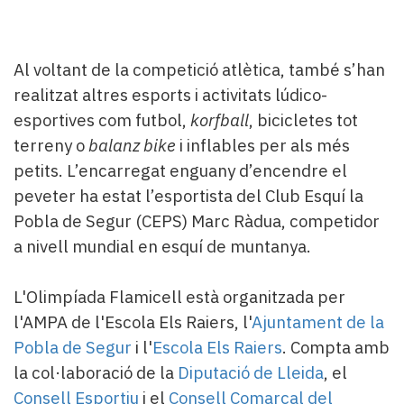
Al voltant de la competició atlètica, també s’han
realitzat altres esports i activitats lúdico-
esportives com futbol,
korfball
, bicicletes tot
terreny o
balanz bike
i inflables per als més
petits. L’encarregat enguany d’encendre el
peveter ha estat l’esportista del Club Esquí la
Pobla de Segur (CEPS) Marc Ràdua, competidor
a nivell mundial en esquí de muntanya.
L'Olimpíada Flamicell està organitzada per
l'AMPA de l'Escola Els Raiers, l'
Ajuntament de la
Pobla de Segur
i l'
Escola Els Raiers
. Compta amb
la col·laboració de la
Diputació de Lleida
, el
Consell Esportiu
i el
Consell Comarcal del