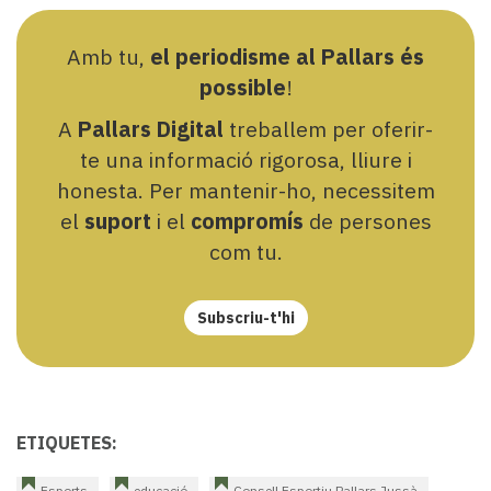
Amb tu,
el periodisme al Pallars és
possible
!
A
Pallars Digital
treballem per oferir-
te una informació rigorosa, lliure i
honesta. Per mantenir-ho, necessitem
el
suport
i el
compromís
de persones
com tu.
Subscriu-t'hi
ETIQUETES:
Esports
educació
Consell Esportiu Pallars Jussà