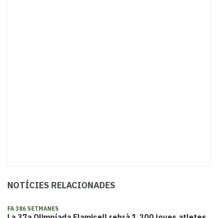
NOTÍCIES RELACIONADES
FA 386 SETMANES
La 37a Olimpíada Flamicell rebrà 1.200 joves atletes