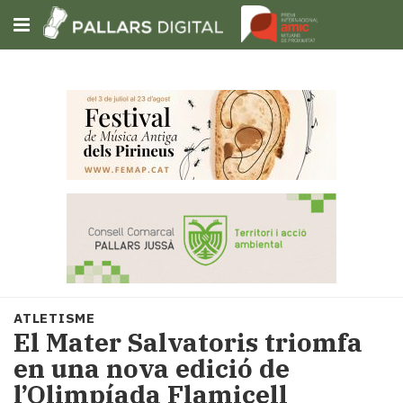
Subscriu-t'hi
Cerca
Portada
Opinió
Fem-
ho
fàcil
Successos
Societat
ATLETISME
Política
El Mater Salvatoris triomfa
i
en una nova edició de
municipis
l’Olimpíada Flamicell
Economia