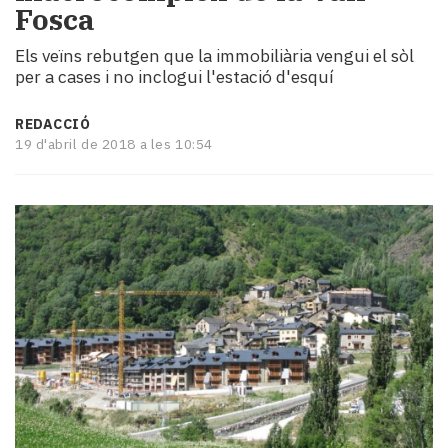
Fosca
i
turisme
Els veïns rebutgen que la immobiliària vengui el sòl
Cultura
per a cases i no inclogui l'estació d'esquí
Esports
Mai
REDACCIÓ
tant!
19 d'abril de 2018 a les 10:54
TV
i
mitjans
El
temps
Reportatges
Entrevistes
Enquestes
A
escena!
Dis
la
teva!