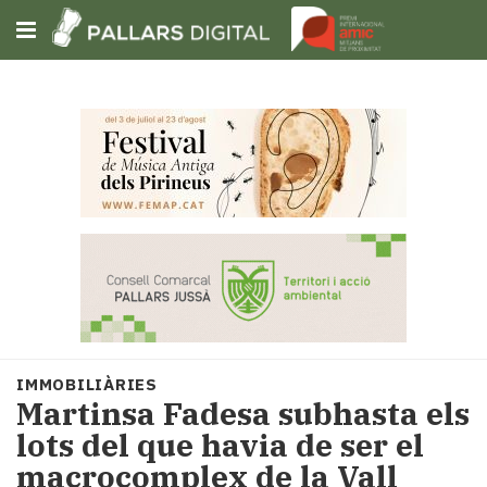
Subscriu-t'hi
Cerca
Portada
Opinió
Fem-
ho
fàcil
Successos
Societat
IMMOBILIÀRIES
Política
Martinsa Fadesa subhasta els
i
lots del que havia de ser el
municipis
macrocomplex de la Vall
Economia