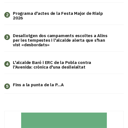
Programa d'actes de la Festa Major de Rialp
2
2026
​Desallotgen dos campaments escoltes a Alins
3
per les tempestes i l'alcalde alerta que s'han
vist «desbordats»
L'alcalde Baró i ERC de la Pobla contra
4
l'Avenida: crònica d'una deslleialtat
Fins a la punta de la P...A
5