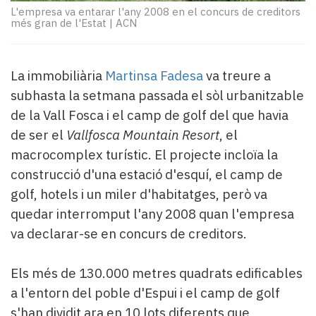
Subscriptors
L'empresa va entarar l'any 2008 en el concurs de creditors
La
més gran de l'Estat
|
ACN
newsletter
del
Pallars
La immobiliària
Martinsa Fadesa
va treure a
Contingut
subhasta la setmana passada el sòl urbanitzable
patrocinat
de la Vall Fosca i el camp de golf del que havia
Lo
més
de ser el
Vallfosca Mountain Resort
, el
llegit...
macrocomplex turístic. El projecte incloïa la
Editorial
construcció d'una estació d'esquí, el camp de
golf, hotels i un miler d'habitatges, però va
quedar interromput l'any 2008 quan l'empresa
va declarar-se en concurs de creditors.
Els més de 130.000 metres quadrats edificables
a l'entorn del poble d'Espui i el camp de golf
s'han dividit ara en 10 lots diferents que