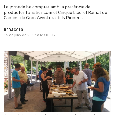
i
La jornada ha comptat amb la presència de
turisme
productes turístics com el Cinquè Llac, el Ramat de
Cultura
Camins i la Gran Aventura dels Pirineus
Esports
Mai
REDACCIÓ
tant!
15 de juny de 2017 a les 09:12
TV
i
mitjans
El
temps
Reportatges
Entrevistes
Enquestes
A
escena!
Dis
la
teva!