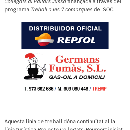
Collegats al Pallars Jussà
finançada a través del
programa
Treball a les 7 comarques
del SOC.
Aquesta línia de treball dóna continuïtat al la
línia turística Projecte Collegats-Boumort iniciat