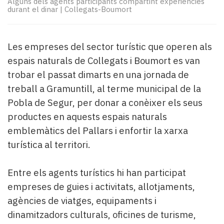
Alguns dels agents participants compartint experiències
Subscriptors
durant el dinar
|
Collegats-Boumort
La
newsletter
del
Les empreses del sector turístic que operen als
Pallars
Contingut
espais naturals de Collegats i Boumort es van
patrocinat
trobar el passat dimarts en una jornada de
Lo
treball a Gramuntill, al terme municipal de la
més
Pobla de Segur, per donar a conèixer els seus
llegit...
productes en aquests espais naturals
Editorial
emblemàtics del Pallars i enfortir la xarxa
turística al territori.
Entre els agents turístics hi han participat
empreses de guies i activitats, allotjaments,
agències de viatges, equipaments i
dinamitzadors culturals, oficines de turisme,