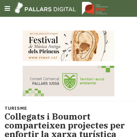
Subscriu-t'hi
Cerca
Portada
Opinió
Fem-
ho
fàcil
Successos
Societat
TURISME
Política
Collegats i Boumort
i
comparteixen projectes per
municipis
enfortir la xarxa turística
Economia