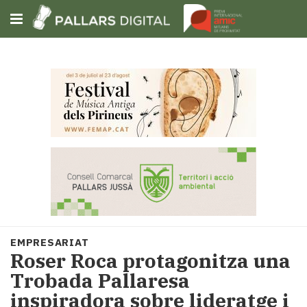
Subscriu-t'hi
Cerca
Portada
Opinió
Fem-
ho
fàcil
Successos
Societat
EMPRESARIAT
Política
Roser Roca protagonitza una
i
Trobada Pallaresa
municipis
inspiradora sobre lideratge i
Economia