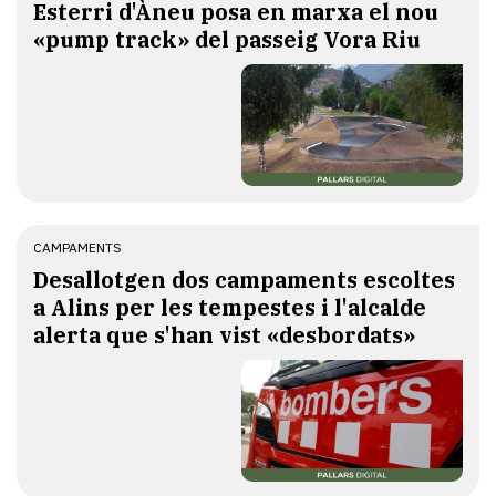
Esterri d'Àneu posa en marxa el nou
«pump track» del passeig Vora Riu
CAMPAMENTS
​Desallotgen dos campaments escoltes
a Alins per les tempestes i l'alcalde
alerta que s'han vist «desbordats»