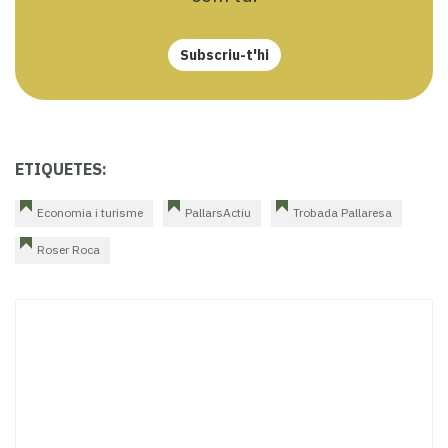
Subscriu-t'hi
ETIQUETES:
Economia i turisme
PallarsActiu
Trobada Pallaresa
Roser Roca