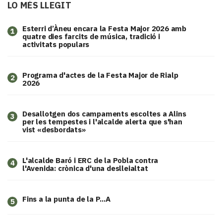
LO MÉS LLEGIT
Esterri d’Àneu encara la Festa Major 2026 amb
1
quatre dies farcits de música, tradició i
activitats populars
Programa d'actes de la Festa Major de Rialp
2
2026
​Desallotgen dos campaments escoltes a Alins
3
per les tempestes i l'alcalde alerta que s'han
vist «desbordats»
L'alcalde Baró i ERC de la Pobla contra
4
l'Avenida: crònica d'una deslleialtat
Fins a la punta de la P...A
5