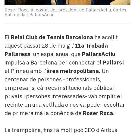
Subscriptors
La
Roser Roca, al costat del president de PallarsActiu, Carles
Rabaneda
|
PallarsActiu
newsletter
del
Pallars
Contingut
El
Reial Club de Tennis Barcelona
ha acollit
patrocinat
aquest passat 28 de maig l'
11a Trobada
Lo
Pallaresa
, un espai anual que
PallarsActiu
més
impulsa a Barcelona per connectar el
Pallars
i
llegit...
el Pirineu amb l’
àrea metropolitana
. Un
Editorial
centenar de persones -professionals,
empresaris, càrrecs institucionals públics i
privats i persones interessades- van omplir el
recinte en una vetllada on es va poder escoltar
de primera mà la ponència de
Roser Roca
.
La trempolina, fins fa molt poc CEO d’Airbus