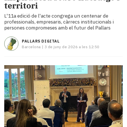
territori
i
turisme
L'11a edició de l'acte congrega un centenar de
Cultura
professionals, empresaris, càrrecs institucionals i
Esports
persones compromeses amb el futur del Pallars
Mai
tant!
PALLARS DIGITAL
TV
Barcelona |
3 de juny de 2026 a les 12:50
i
mitjans
El
temps
Reportatges
Entrevistes
Enquestes
A
escena!
Dis
la
teva!