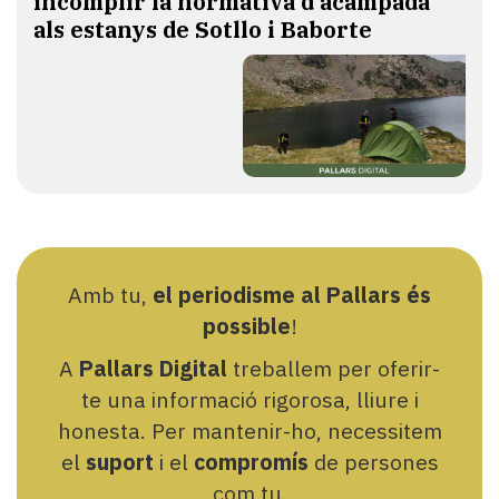
incomplir la normativa d'acampada
als estanys de Sotllo i Baborte
Amb tu,
el periodisme al Pallars és
possible
!
A
Pallars Digital
treballem per oferir-
te una informació rigorosa, lliure i
honesta. Per mantenir-ho, necessitem
el
suport
i el
compromís
de persones
com tu.