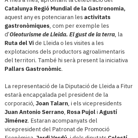
Catalunya Regió Mundial de la Gastronomia,
aquest any es potenciaran les
activitats
gastronòmiques
, com per exemple les
d’
Oleoturisme de Lleida
.
El gust de la terra
, la
Ruta del Vi
de Lleida o les visites a les
explotacions dels productors agroalimentaris
del territori. També hi serà present la iniciativa
Pallars Gastronòmic
.
La representació de la Diputació de Lleida a Fitur
estarà encapçalada pel president de la
corporació,
Joan Talarn
, i els vicepresidents
Juan Antonio Serrano
,
Rosa Pujol
i
Agustí
Jiménez
. Estaran acompanyats del
vicepresident del Patronat de Promoció
Econòmica,
Jordi Verdú
, i dels diputats
Celestí