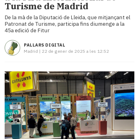
Turisme de Madrid
i
turisme
De la mà de la Diputació de Lleida, que mitjançant el
Cultura
Patronat de Turisme, participa fins diumenge a la
Esports
45a edició de Fitur
Mai
tant!
PALLARS DIGITAL
TV
Madrid |
22 de gener de 2025 a les 12:52
i
mitjans
El
temps
Reportatges
Entrevistes
Enquestes
A
escena!
Dis
la
teva!