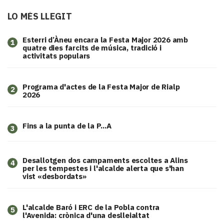
LO MÉS LLEGIT
Esterri d’Àneu encara la Festa Major 2026 amb
1
quatre dies farcits de música, tradició i
activitats populars
Programa d'actes de la Festa Major de Rialp
2
2026
Fins a la punta de la P...A
3
​Desallotgen dos campaments escoltes a Alins
4
per les tempestes i l'alcalde alerta que s'han
vist «desbordats»
L'alcalde Baró i ERC de la Pobla contra
5
l'Avenida: crònica d'una deslleialtat