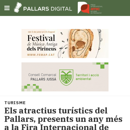
Subscriu-t'hi
Cerca
Portada
Opinió
Fem-
ho
fàcil
Successos
Societat
TURISME
Política
Els atractius turístics del
i
Pallars, presents un any més
municipis
a la Fira Internacional de
Economia