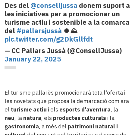
Des del
@conselljussa
donem suport a
les iniciatives per a promocionar un
turisme actiu i sostenible a la comarca
del
#pallarsjussà
🍀⛰️
pic.twitter.com/g2DkGllfdt
— CC Pallars Jussà (@ConsellJussa)
January 22, 2025
El turisme pallarès promocionarà tota l'oferta i
les novetats que proposa la demarcació com ara
el
turisme actiu
i els
esports d'aventura
, la
neu
, la
natura
, els
productes culturals
i la
gastronomia
, a més del
patrimoni natural i
cultural
del conjunt del territori que disposa de