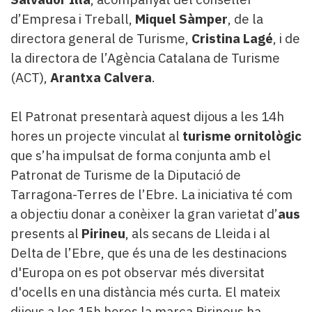
d’Empresa i Treball,
Miquel Sàmper
, de la
directora general de Turisme,
Cristina Lagé
, i de
la directora de l’Agència Catalana de Turisme
(ACT),
Arantxa Calvera
.
El Patronat presentarà aquest dijous a les 14h
hores un projecte vinculat al
turisme ornitològic
que s’ha impulsat de forma conjunta amb el
Patronat de Turisme de la Diputació de
Tarragona-Terres de l’Ebre. La iniciativa té com
a objectiu donar a conèixer la gran varietat d’
aus
presents al
Pirineu
, als secans de Lleida i al
Delta de l’Ebre, que és una de les destinacions
d'Europa on es pot observar més diversitat
d'ocells en una distància més curta. El mateix
dijous a les 15h hores la marca Pirineus ha