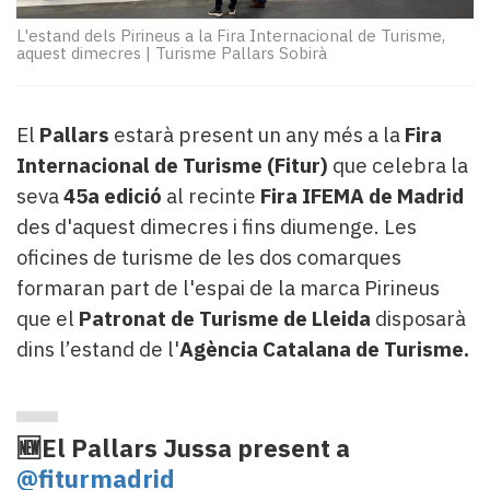
Subscriptors
La
L'estand dels Pirineus a la Fira Internacional de Turisme,
aquest dimecres
|
Turisme Pallars Sobirà
newsletter
del
Pallars
Contingut
El
Pallars
estarà present un any més a la
Fira
patrocinat
Internacional de Turisme (Fitur)
que celebra la
Lo
seva
45a edició
al recinte
Fira IFEMA de Madrid
més
des d'aquest dimecres i fins diumenge. Les
llegit...
oficines de turisme de les dos comarques
Editorial
formaran part de l'espai de la marca Pirineus
que el
Patronat de Turisme de Lleida
disposarà
dins l’estand de l'
Agència Catalana de Turisme.
🆕El Pallars Jussa present a
@fiturmadrid