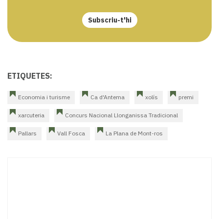
Subscriu-t'hi
ETIQUETES:
Economia i turisme
Ca d'Antema
xolís
premi
xarcuteria
Concurs Nacional Llonganissa Tradicional
Pallars
Vall Fosca
La Plana de Mont-ros