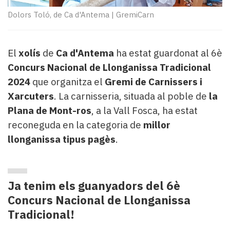
Subscriptors
La
Dolors Toló, de Ca d'Antema
|
GremiCarn
newsletter
del
Pallars
El
xolís
de
Ca d'Antema
ha estat guardonat al 6è
Contingut
Concurs Nacional de Llonganissa Tradicional
patrocinat
2024
que organitza el
Gremi de Carnissers i
Lo
Xarcuters
. La carnisseria, situada al poble de
la
més
llegit...
Plana de Mont-ros
, a la Vall Fosca, ha estat
Editorial
reconeguda en la categoria de
millor
llonganissa tipus pagès
.
Ja tenim els guanyadors del 6è
Concurs Nacional de Llonganissa
Tradicional!