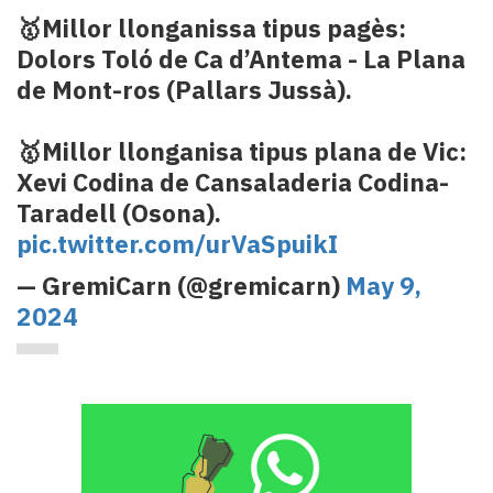
🥇Millor llonganissa tipus pagès:
Dolors Toló de Ca d’Antema - La Plana
de Mont-ros (Pallars Jussà).
🥇Millor llonganisa tipus plana de Vic:
Xevi Codina de Cansaladeria Codina-
Taradell (Osona).
pic.twitter.com/urVaSpuikI
— GremiCarn (@gremicarn)
May 9,
2024