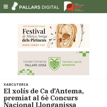
Subscriu-t'hi
Cerca
Portada
Opinió
Fem-
ho
fàcil
Successos
Societat
XARCUTERIA
Política
El xolís de Ca d’Antema,
i
premiat al 6è Concurs
municipis
Nacional Llonganissa
Economia