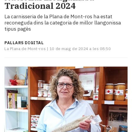
Tradicional 2024
i
turisme
La carnisseria de la Plana de Mont-ros ha estat
Cultura
reconeguda dins la categoria de millor llangonissa
Esports
tipus pagès
Mai
tant!
PALLARS DIGITAL
TV
La Plana de Mont-ros |
10 de maig de 2024 a les 08:50
i
mitjans
El
temps
Reportatges
Entrevistes
Enquestes
A
escena!
Dis
la
teva!