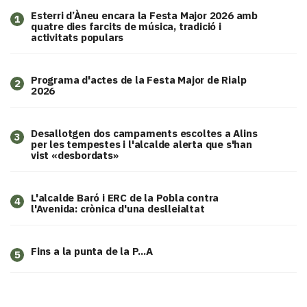
Esterri d’Àneu encara la Festa Major 2026 amb
1
quatre dies farcits de música, tradició i
activitats populars
Programa d'actes de la Festa Major de Rialp
2
2026
​Desallotgen dos campaments escoltes a Alins
3
per les tempestes i l'alcalde alerta que s'han
vist «desbordats»
L'alcalde Baró i ERC de la Pobla contra
4
l'Avenida: crònica d'una deslleialtat
Fins a la punta de la P...A
5