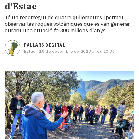
d'Estac
i
turisme
Té un recorregut de quatre quilòmetres i permet
Cultura
observar les roques volcàniques que es van generar
Esports
durant una erupció fa 300 milions d'anys
Mai
tant!
PALLARS DIGITAL
TV
Estac |
18 de desembre de 2023 a les 10:30
i
mitjans
El
temps
Reportatges
Entrevistes
Enquestes
A
escena!
Dis
la
teva!