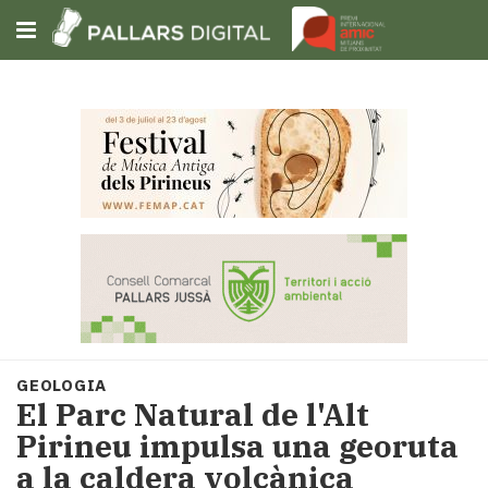
Subscriu-t'hi
Cerca
Portada
Opinió
Fem-
ho
fàcil
Successos
Societat
GEOLOGIA
Política
El Parc Natural de l'Alt
i
Pirineu impulsa una georuta
municipis
a la caldera volcànica
Economia