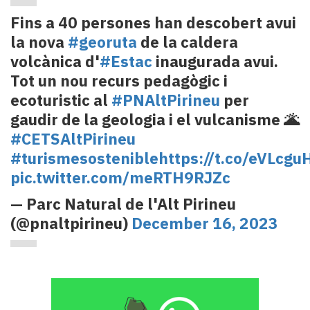
Fins a 40 persones han descobert avui
la nova
#georuta
de la caldera
volcànica d'
#Estac
inaugurada avui.
Tot un nou recurs pedagògic i
ecoturistic al
#PNAltPirineu
per
gaudir de la geologia i el vulcanisme 🌋
#CETSAltPirineu
#turismesostenible
https://t.co/eVLcgu
pic.twitter.com/meRTH9RJZc
— Parc Natural de l'Alt Pirineu
(@pnaltpirineu)
December 16, 2023