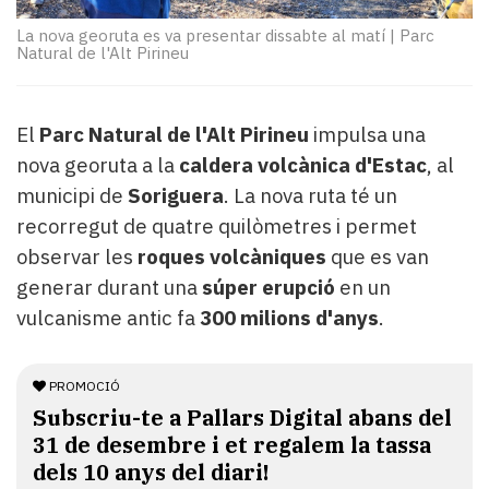
Subscriptors
La
La nova georuta es va presentar dissabte al matí
|
Parc
Natural de l'Alt Pirineu
newsletter
del
Pallars
Contingut
El
Parc Natural de l'Alt Pirineu
impulsa una
patrocinat
nova georuta a la
caldera volcànica d'Estac
, al
Lo
municipi de
Soriguera
. La nova ruta té un
més
recorregut de quatre quilòmetres i permet
llegit...
observar les
roques volcàniques
que es van
Editorial
generar durant una
súper erupció
en un
vulcanisme antic fa
300 milions d'anys
.
PROMOCIÓ
Subscriu-te a Pallars Digital abans del
31 de desembre i et regalem la tassa
dels 10 anys del diari!