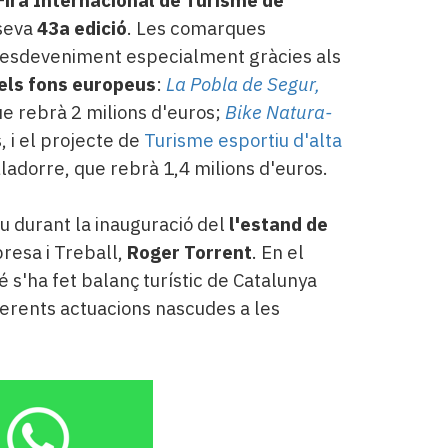
Fira Internacional de Turisme de
 seva
43a edició
. Les comarques
l'esdeveniment especialment gràcies als
pels fons europeus
:
La Pobla de Segur,
ue rebrà 2 milions d'euros;
Bike Natura-
, i el projecte de
Turisme esportiu d'alta
ladorre, que rebrà 1,4 milions d'euros.
eu durant la inauguració del
l'estand de
resa i Treball,
Roger Torrent
. En el
é s'ha fet balanç turístic de Catalunya
ferents actuacions nascudes a les