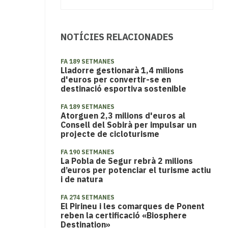
NOTÍCIES RELACIONADES
FA 189 SETMANES
Lladorre gestionarà 1,4 milions
d'euros per convertir-se en
destinació esportiva sostenible
FA 189 SETMANES
Atorguen 2,3 milions d'euros al
Consell del Sobirà per impulsar un
projecte de cicloturisme
FA 190 SETMANES
La Pobla de Segur rebrà 2 milions
d’euros per potenciar el turisme actiu
i de natura
FA 274 SETMANES
​El Pirineu i les comarques de Ponent
reben la certificació «Biosphere
Destination»