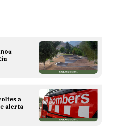
 nou
Riu
oltes a
de alerta