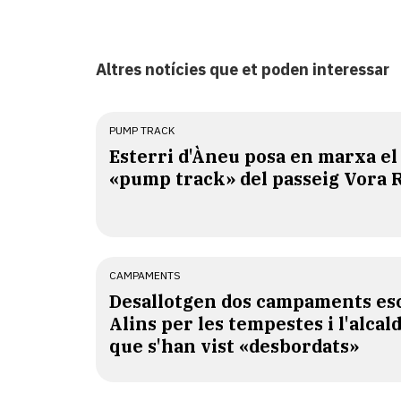
Altres notícies que et poden interessar
PUMP TRACK
Esterri d'Àneu posa en marxa el
«pump track» del passeig Vora 
CAMPAMENTS
​Desallotgen dos campaments esc
Alins per les tempestes i l'alcal
que s'han vist «desbordats»