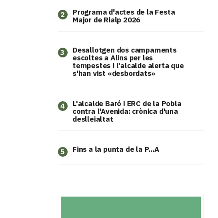
Programa d'actes de la Festa
2
Major de Rialp 2026
​Desallotgen dos campaments
3
escoltes a Alins per les
tempestes i l'alcalde alerta que
s'han vist «desbordats»
L'alcalde Baró i ERC de la Pobla
4
contra l'Avenida: crònica d'una
deslleialtat
Fins a la punta de la P...A
5