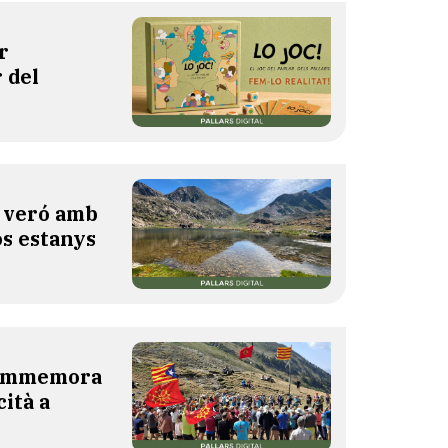
r
 del
l veró amb
os estanys
 commemora
cità a