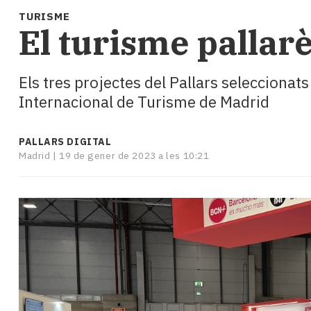
i
TURISME
turisme
El turisme pallar
Cultura
Esports
Mai
Els tres projectes del Pallars seleccionats
tant!
Internacional de Turisme de Madrid
TV
i
mitjans
PALLARS DIGITAL
El
Madrid |
19 de gener de 2023 a les 10:21
temps
Reportatges
Entrevistes
Enquestes
A
escena!
Dis
la
teva!