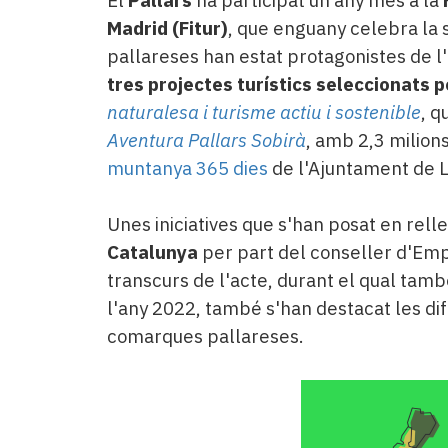
El
Pallars
ha participat un any més a la
Madrid (Fitur)
, que enguany celebra la
pallareses han estat protagonistes de 
tres projectes turístics seleccionats 
naturalesa i turisme actiu i sostenible
, q
Aventura Pallars Sobirà
, amb 2,3 milions
muntanya 365 dies
de l'Ajuntament de L
Unes iniciatives que s'han posat en rell
Catalunya
per part del conseller d'Emp
transcurs de l'acte, durant el qual tamb
l'any 2022, també s'han destacat les di
comarques pallareses.