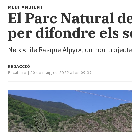
i
MEDI AMBIENT
turisme
El Parc Natural d
Cultura
Esports
per difondre els s
Mai
tant!
TV
Neix «Life Resque Alpyr», un nou projecte
i
mitjans
El
REDACCIÓ
temps
Escalarre |
30 de maig de 2022 a les 09:39
Reportatges
Entrevistes
Enquestes
A
escena!
Dis
la
teva!