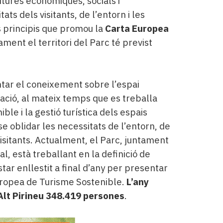
utures econòmiques, socials i
ts dels visitants, de l’entorn i les
s principis que promou la
Carta Europea
sament el territori del Parc té previst
ntar el coneixement sobre l’espai
vació, al mateix temps que es treballa
le i la gestió turística dels espais
nse oblidar les necessitats de l’entorn, de
visitants. Actualment, el Parc, juntament
cal, està treballant en la definició de
estar enllestit a final d’any per presentar
uropea de Turisme Sostenible.
L’any
’Alt Pirineu 348.419 persones
.