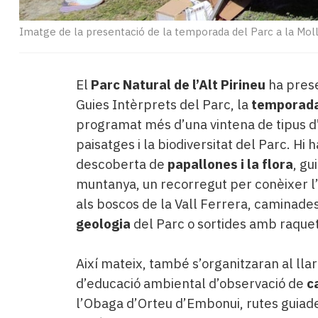
Imatge de la presentació de la temporada del Parc a la Moll
El
Parc Natural de l’Alt Pirineu
ha pres
Guies Intèrprets del Parc, la
temporada
programat més d’una vintena de tipus d’a
paisatges i la biodiversitat del Parc. Hi
descoberta de
papallones i la flora
, gu
muntanya, un recorregut per conèixer l’a
als boscos de la Vall Ferrera, caminade
geologia
del Parc o sortides amb raquet
Així mateix, també s’organitzaran al lla
d’educació ambiental d’observació de
c
l’Obaga d’Orteu d’Embonui, rutes guiad