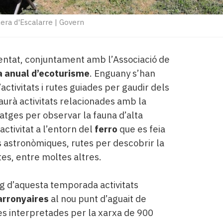
era d'Escalarre
|
Govern
entat, conjuntament amb l’Associació de
 anual d’ecoturisme
. Enguany s’han
ctivitats i rutes guiades per gaudir dels
 haurà activitats relacionades amb la
iatges per observar la fauna d’alta
ctivitat a l’entorn del
ferro
que es feia
s astronòmiques, rutes per descobrir la
es, entre moltes altres.
rg d’aquesta temporada activitats
arronyaires
al nou punt d’aguait de
es interpretades per la xarxa de 900