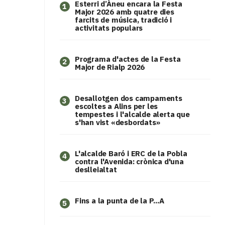
Esterri d’Àneu encara la Festa
1
Major 2026 amb quatre dies
farcits de música, tradició i
activitats populars
Programa d'actes de la Festa
2
Major de Rialp 2026
​Desallotgen dos campaments
3
escoltes a Alins per les
tempestes i l'alcalde alerta que
s'han vist «desbordats»
L'alcalde Baró i ERC de la Pobla
4
contra l'Avenida: crònica d'una
deslleialtat
Fins a la punta de la P...A
5