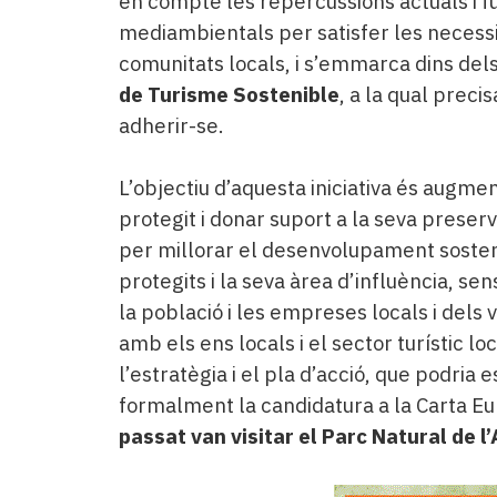
en compte les repercussions actuals i f
mediambientals per satisfer les necessita
comunitats locals, i s’emmarca dins del
de Turisme Sostenible
, a la qual preci
adherir-se.
L’objectiu d’aquesta iniciativa és augme
protegit i donar suport a la seva preser
per millorar el desenvolupament sostenib
protegits i la seva àrea d’influència, se
la població i les empreses locals i dels 
amb els ens locals i el sector turístic lo
l’estratègia i el pla d’acció, que podria 
formalment la candidatura a la Carta E
passat van visitar el Parc Natural de l