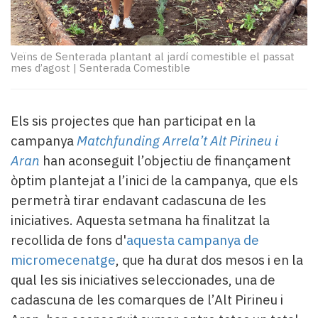
Subscriptors
La
newsletter
del
Veïns de Senterada plantant al jardí comestible el passat
mes d’agost
|
Senterada Comestible
Pallars
Contingut
patrocinat
Lo
Els sis projectes que han participat en la
més
campanya
Matchfunding Arrela’t Alt Pirineu i
llegit...
Aran
han aconseguit l’objectiu de finançament
Editorial
òptim plantejat a l’inici de la campanya, que els
permetrà tirar endavant cadascuna de les
iniciatives. Aquesta setmana ha finalitzat la
recollida de fons d'
aquesta campanya de
micromecenatge
, que ha durat dos mesos i en la
qual les sis iniciatives seleccionades, una de
cadascuna de les comarques de l’Alt Pirineu i