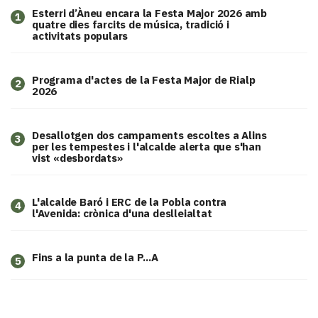
Esterri d’Àneu encara la Festa Major 2026 amb
1
quatre dies farcits de música, tradició i
activitats populars
Programa d'actes de la Festa Major de Rialp
2
2026
​Desallotgen dos campaments escoltes a Alins
3
per les tempestes i l'alcalde alerta que s'han
vist «desbordats»
L'alcalde Baró i ERC de la Pobla contra
4
l'Avenida: crònica d'una deslleialtat
Fins a la punta de la P...A
5