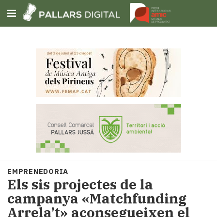
Subscriu-t'hi
Cerca
Portada
Opinió
Fem-
ho
fàcil
Successos
Societat
EMPRENEDORIA
Política
Els sis projectes de la
i
campanya «Matchfunding
municipis
Arrela’t» aconsegueixen el
Economia