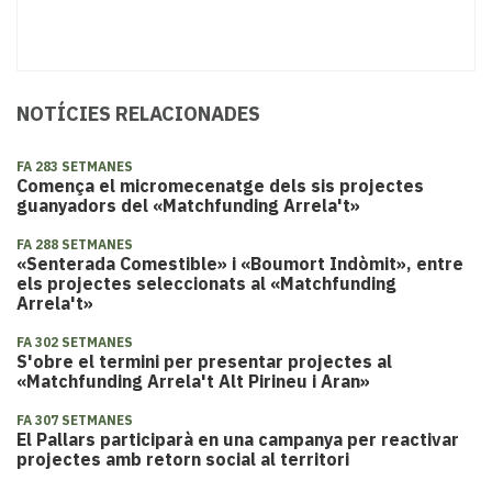
NOTÍCIES RELACIONADES
FA 283 SETMANES
Comença el micromecenatge dels sis projectes
guanyadors del «Matchfunding Arrela't»
FA 288 SETMANES
«Senterada Comestible» i «Boumort Indòmit», entre
els projectes seleccionats al «Matchfunding
Arrela't»
FA 302 SETMANES
S'obre el termini per presentar projectes al
«Matchfunding Arrela't Alt Pirineu i Aran»
FA 307 SETMANES
El Pallars participarà en una campanya per reactivar
projectes amb retorn social al territori