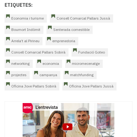
ETIQUETES:
Economia i turisme
Consell Comarcal Pallars Jussà
Boumort Indòmit
Senterada comestible
Arrela’t al Pirineu
emprenedoria
Consell Comarcal Pallars Sobirà
Fundació Goteo
networking
economia
micromecenatge
projectes
campanya
matchfunding
Oficina Jove Pallars Sobirà
Oficina Jove Pallars Jussà