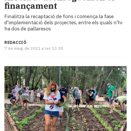
finançament
i
turisme
Finalitza la recaptació de fons i comença la fase
Cultura
d’implementació dels projectes, entre els quals n’hi
Esports
ha dos de pallaresos
Mai
tant!
REDACCIÓ
TV
7 de maig de 2021 a les 10:38
i
mitjans
El
temps
Reportatges
Entrevistes
Enquestes
A
escena!
Dis
la
teva!