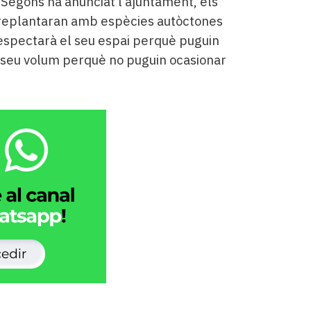
 Segons ha anunciat l’ajuntament, els
 replantaran amb espècies autòctones
 respectarà el seu espai perquè puguin
l seu volum perquè no puguin ocasionar