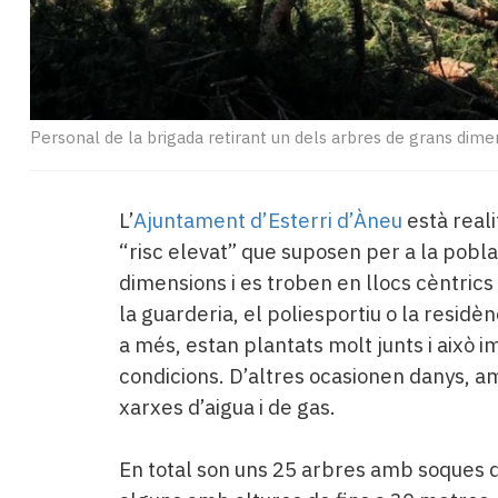
Personal de la brigada retirant un dels arbres de grans dime
L’
Ajuntament d’Esterri d’Àneu
està reali
“risc elevat” que suposen per a la pobla
dimensions i es troben en llocs cèntrics
la guarderia, el poliesportiu o la residè
a més, estan plantats molt junts i això
condicions. D’altres ocasionen danys, am
xarxes d’aigua i de gas.
En total son uns 25 arbres amb soques d