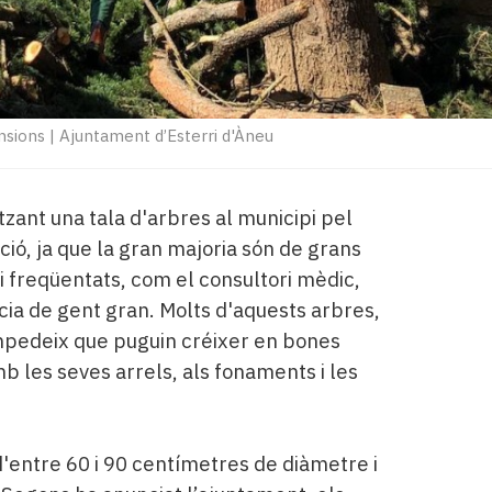
nsions
|
Ajuntament d’Esterri d'Àneu
tzant una tala d'arbres al municipi pel
ció, ja que la gran majoria són de grans
 i freqüentats, com el consultori mèdic,
ncia de gent gran. Molts d'aquests arbres,
 impedeix que puguin créixer en bones
b les seves arrels, als fonaments i les
'entre 60 i 90 centímetres de diàmetre i