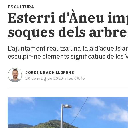
i
ESCULTURA
turisme
Esterri d’Àneu imp
Cultura
Esports
soques dels arbre
Mai
tant!
TV
L’ajuntament realitza una tala d’aquells a
i
esculpir-ne elements significatius de les 
mitjans
El
temps
JORDI UBACH LLORENS
Reportatges
20 de maig de 2020 a les 09:45
Entrevistes
Enquestes
A
escena!
Dis
la
teva!