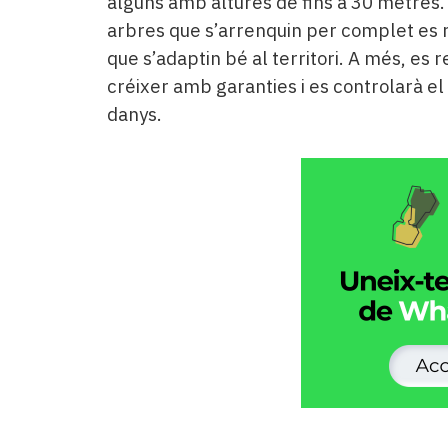
alguns amb altures de fins a 30 metres.
arbres que s’arrenquin per complet es
que s’adaptin bé al territori. A més, es
créixer amb garanties i es controlarà e
danys.