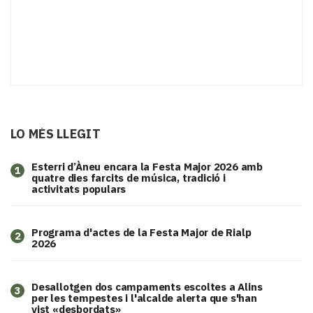
LO MÉS LLEGIT
Esterri d’Àneu encara la Festa Major 2026 amb
1
quatre dies farcits de música, tradició i
activitats populars
Programa d'actes de la Festa Major de Rialp
2
2026
​Desallotgen dos campaments escoltes a Alins
3
per les tempestes i l'alcalde alerta que s'han
vist «desbordats»