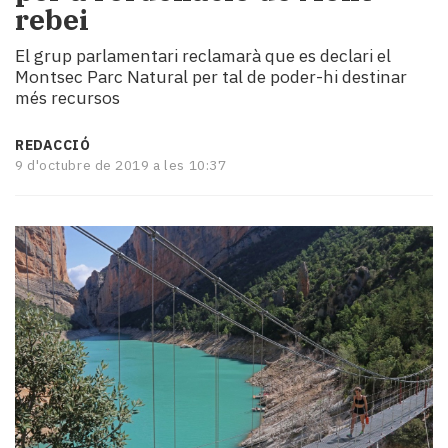
rebei
i
turisme
El grup parlamentari reclamarà que es declari el
Cultura
Montsec Parc Natural per tal de poder-hi destinar
Esports
més recursos
Mai
tant!
REDACCIÓ
TV
9 d'octubre de 2019 a les 10:37
i
mitjans
El
temps
Reportatges
Entrevistes
Enquestes
A
escena!
Dis
la
teva!