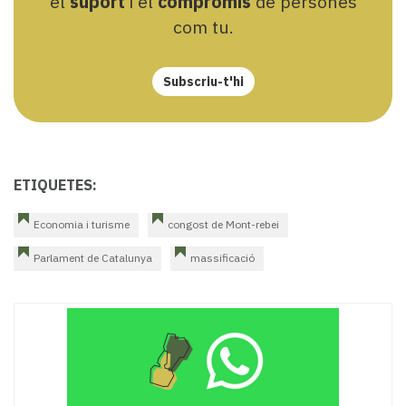
el
suport
i el
compromís
de persones
com tu.
Subscriu-t'hi
ETIQUETES:
Economia i turisme
congost de Mont-rebei
Parlament de Catalunya
massificació