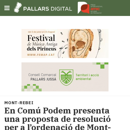
Subscriu-t'hi
Cerca
Portada
Opinió
Fem-
ho
fàcil
Successos
Societat
MONT-REBEI
Política
En Comú Podem presenta
i
una proposta de resolució
municipis
per a l’ordenació de Mont-
Economia