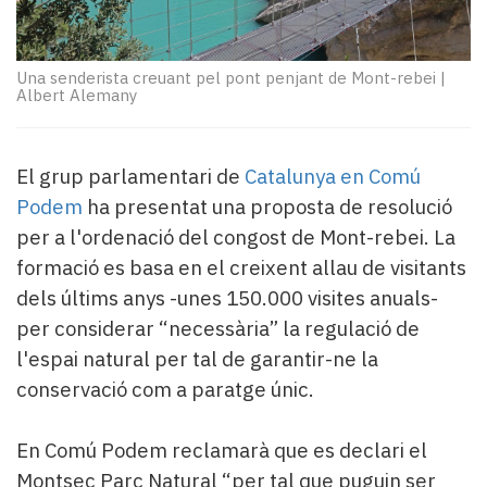
Subscriptors
La
newsletter
Una senderista creuant pel pont penjant de Mont-rebei
|
del
Albert Alemany
Pallars
Contingut
patrocinat
El grup parlamentari de
Catalunya en Comú
Lo
Podem
ha presentat una proposta de resolució
més
llegit...
per a l'ordenació del congost de Mont-rebei. La
Editorial
formació es basa en el creixent allau de visitants
dels últims anys -unes 150.000 visites anuals-
per considerar “necessària” la regulació de
l'espai natural per tal de garantir-ne la
conservació com a paratge únic.
En Comú Podem reclamarà que es declari el
Montsec Parc Natural “per tal que puguin ser