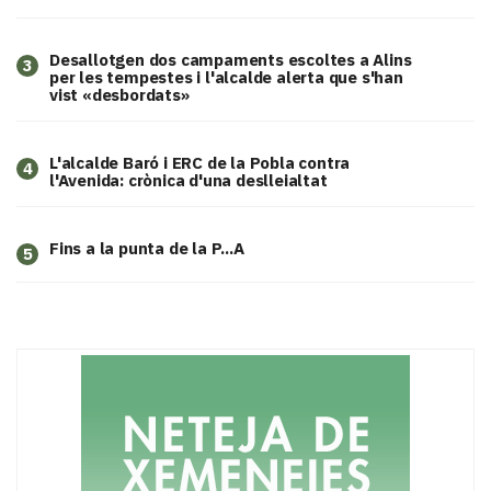
​Desallotgen dos campaments escoltes a Alins
3
per les tempestes i l'alcalde alerta que s'han
vist «desbordats»
L'alcalde Baró i ERC de la Pobla contra
4
l'Avenida: crònica d'una deslleialtat
Fins a la punta de la P...A
5