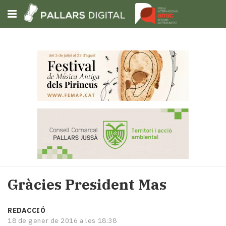
Subscriu-t'hi
Cerca
Portada
Opinió
Fem-
ho
fàcil
Successos
Societat
Gràcies President Mas
Política
i
municipis
REDACCIÓ
18 de gener de 2016 a les 18:38
Economia