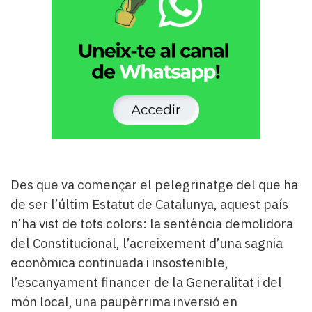
Subscriptors
La
newsletter
del
Pallars
Contingut
patrocinat
Lo
més
llegit...
Editorial
Des que va començar el pelegrinatge del que ha
de ser l’últim Estatut de Catalunya, aquest país
n’ha vist de tots colors: la sentència demolidora
del Constitucional, l’acreixement d’una sagnia
econòmica continuada i insostenible,
l’escanyament financer de la Generalitat i del
món local, una paupèrrima inversió en