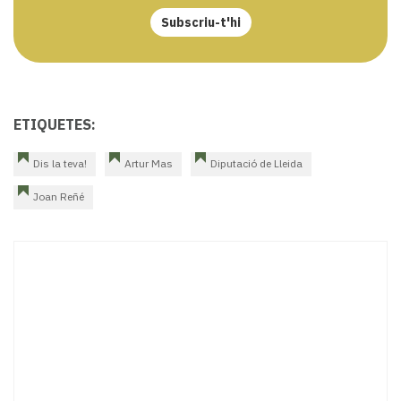
Subscriu-t'hi
ETIQUETES:
Dis la teva!
Artur Mas
Diputació de Lleida
Joan Reñé