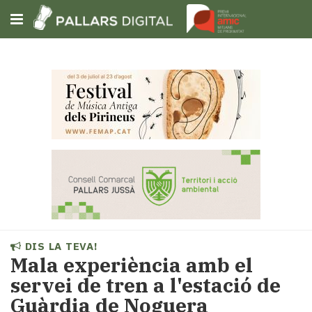
Subscriu-t'hi
Cerca
Portada
Opinió
Fem-
ho
fàcil
Successos
Societat
DIS LA TEVA!
Política
Mala experiència amb el
i
servei de tren a l'estació de
municipis
Guàrdia de Noguera
Economia