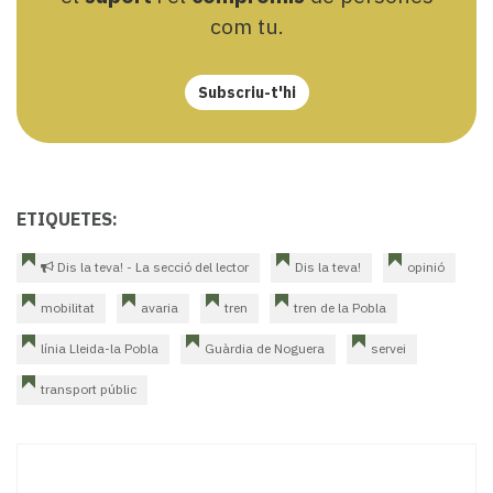
com tu.
Subscriu-t'hi
ETIQUETES:
Dis la teva! - La secció del lector
Dis la teva!
opinió
mobilitat
avaria
tren
tren de la Pobla
línia Lleida-la Pobla
Guàrdia de Noguera
servei
transport públic