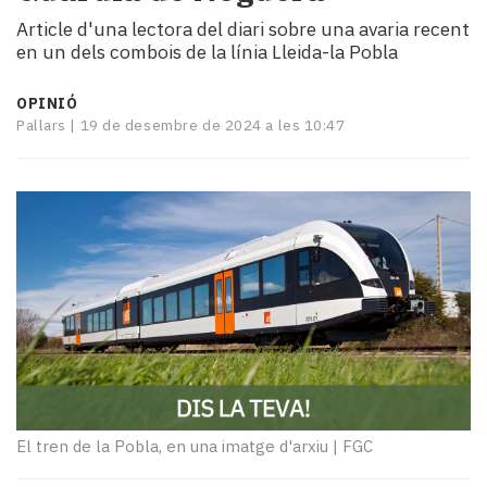
i
Article d'una lectora del diari sobre una avaria recent
turisme
en un dels combois de la línia Lleida-la Pobla
Cultura
Esports
OPINIÓ
Mai
Pallars |
19 de desembre de 2024 a les 10:47
tant!
TV
i
mitjans
El
temps
Reportatges
Entrevistes
Enquestes
A
escena!
Dis
la
El tren de la Pobla, en una imatge d'arxiu
|
FGC
teva!