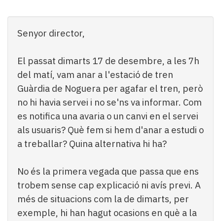
Subscriptors
La
newsletter
Senyor director,
del
Pallars
Contingut
El passat dimarts 17 de desembre, a les 7h
patrocinat
del matí, vam anar a l'estació de tren
Lo
Guàrdia de Noguera per agafar el tren, però
més
no hi havia servei i no se'ns va informar. Com
llegit...
es notifica una avaria o un canvi en el servei
Editorial
als usuaris? Què fem si hem d'anar a estudi o
a treballar? Quina alternativa hi ha?
No és la primera vegada que passa que ens
trobem sense cap explicació ni avís previ. A
més de situacions com la de dimarts, per
exemple, hi han hagut ocasions en què a la