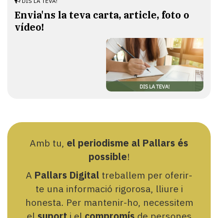
DIS LA TEVA!
Envia'ns la teva carta, article, foto o
vídeo!
Amb tu,
el periodisme al Pallars és
possible
!
A
Pallars Digital
treballem per oferir-
te una informació rigorosa, lliure i
honesta. Per mantenir-ho, necessitem
el
suport
i el
compromís
de persones