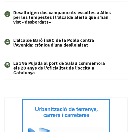
​Desallotgen dos campaments escoltes a Alins
3
per les tempestes i l'alcalde alerta que s'han
vist «desbordats»
L'alcalde Baró i ERC de la Pobla contra
4
l'Avenida: crònica d'una deslleialtat
​La 39a Pujada al port de Salau commemora
5
els 20 anys de l'oficialitat de l'occità a
Catalunya