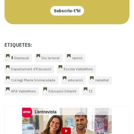
Subscriu-t'hi
ETIQUETES:
Destacat
Dis la teva!
opinió
Departament d'Educació
Escola Valldeflors
Col·legi Maria Immaculada
educació
natalitat
AFA Valldeflors
Educació Infantil
I3