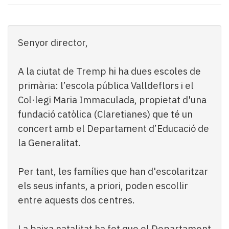
Subscriptors
La
newsletter
del
Senyor director,
Pallars
Contingut
A la ciutat de Tremp hi ha dues escoles de
patrocinat
primària: l’escola pública Valldeflors i el
Lo
més
Col·legi Maria Immaculada, propietat d'una
llegit...
fundació catòlica (Claretianes) que té un
Editorial
concert amb el Departament d’Educació de
la Generalitat.
Per tant, les famílies que han d'escolaritzar
els seus infants, a priori, poden escollir
entre aquests dos centres.
La baixa natalitat ha fet que el Departament