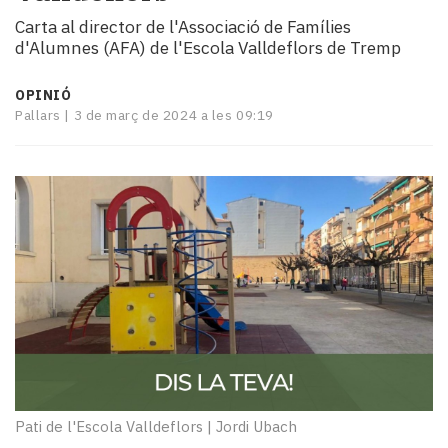
i
Carta al director de l'Associació de Famílies
turisme
d'Alumnes (AFA) de l'Escola Valldeflors de Tremp
Cultura
Esports
OPINIÓ
Mai
Pallars |
3 de març de 2024 a les 09:19
tant!
TV
i
mitjans
El
temps
Reportatges
Entrevistes
Enquestes
A
escena!
Dis
la
Pati de l'Escola Valldeflors
|
Jordi Ubach
teva!