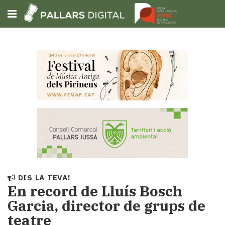
Subscriu-t'hi
Cerca
Portada
Opinió
Fem-
ho
fàcil
Successos
Societat
DIS LA TEVA!
Política
En record de Lluís Bosch
i
Garcia, director de grups de
municipis
teatre
Economia