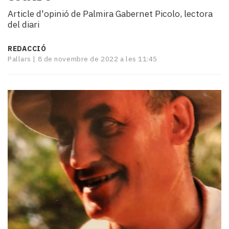
i
Article d'opinió de Palmira Gabernet Picolo, lectora
turisme
del diari
Cultura
Esports
REDACCIÓ
Mai
Pallars |
8 de novembre de 2022 a les 11:45
tant!
TV
i
mitjans
El
temps
Reportatges
Entrevistes
Enquestes
A
escena!
Dis
la
teva!