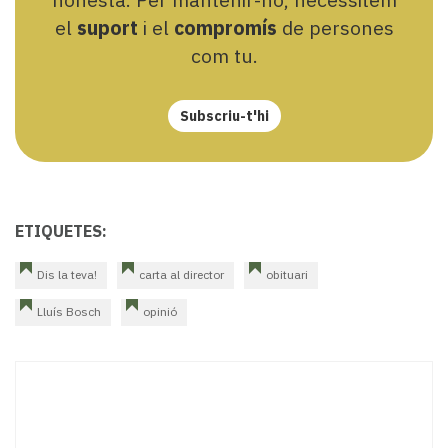
el
suport
i el
compromís
de persones
com tu.
Subscriu-t'hi
ETIQUETES:
Dis la teva!
carta al director
obituari
Lluís Bosch
opinió