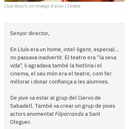
Subscriptors
Lluís Bosch, en imatge d'arxiu
|
Cedida
La
newsletter
del
Pallars
Senyor director,
Contingut
patrocinat
Lo
En Lluís era un home, intel·ligent, especial...
més
no passava inadvertit. El teatre era “la seva
llegit...
vida", li agradava també la història i el
Editorial
cinema, el seu món era el teatre, com fer
millorar i donar confiança a les alumnes.
De jove va estar al grup del Ciervo de
Sabadell. També va crear un grup de joves
actors anomentat
Filparranda
a Sant
Oleguer.