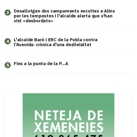
​Desallotgen dos campaments escoltes a Alins
3
per les tempestes i l'alcalde alerta que s'han
vist «desbordats»
L'alcalde Baró i ERC de la Pobla contra
4
l'Avenida: crònica d'una deslleialtat
Fins a la punta de la P...A
5