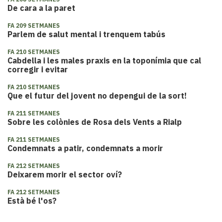
De cara a la paret
FA 209 SETMANES
Parlem de salut mental i trenquem tabús
FA 210 SETMANES
Cabdella i les males praxis en la toponímia que cal
corregir i evitar
FA 210 SETMANES
Que el futur del jovent no depengui de la sort!
FA 211 SETMANES
Sobre les colònies de Rosa dels Vents a Rialp
FA 211 SETMANES
Condemnats a patir, condemnats a morir
FA 212 SETMANES
Deixarem morir el sector oví?
FA 212 SETMANES
Està bé l'os?