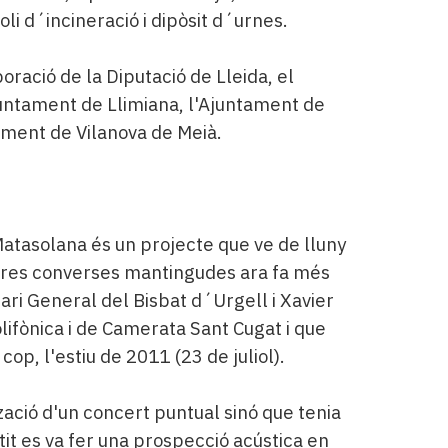
oli d´incineració i dipòsit d´urnes.
oració de la Diputació de Lleida, el
juntament de Llimiana, l'Ajuntament de
ament de Vilanova de Meià.
Matasolana és un projecte que ve de lluny
eres converses mantingudes ara fa més
ari General del Bisbat d´Urgell i Xavier
olifònica i de Camerata Sant Cugat i que
op, l'estiu de 2011 (23 de juliol).
ació d'un concert puntual sinó que tenia
tit es va fer una prospecció acústica en