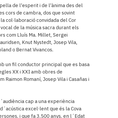
ella de l'esperit i de l'ànima des del
res cors de cambra, dos que sovint
 la col·laboració convidada del Cor
 vocal de la música sacra durant els
s com Lluís Ma. Millet, Sergei
ridsen, Knut Nystedt, Josep Vila,
pland o Bernat Vivancos.
 un fil conductor principal que es basa
segles XX i XXI amb obres de
 Raimon Romaní, Josep Vila i Casañas i
´audiència cap a una experiència
 d´acústica excel·lent que és la Cova
sones, i que fa 3.500 anys, en l´Edat