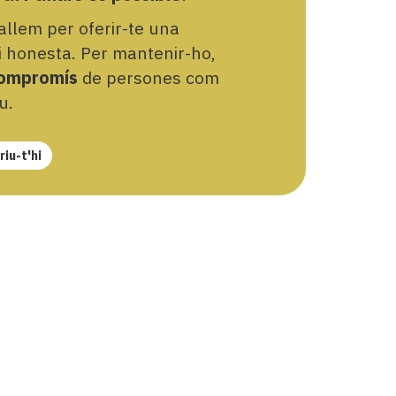
llem per oferir-te una
 i honesta. Per mantenir-ho,
ompromís
de persones com
u.
iu-t'hi