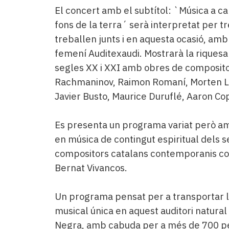
Subscriptors
El concert amb el subtítol: `Música a cap
La
fons de la terra´ serà interpretat per t
newsletter
del
treballen junts i en aquesta ocasió, amb
Pallars
femení Auditexaudi. Mostrarà la riquesa
Contingut
segles XX i XXI amb obres de compositor
patrocinat
Rachmaninov, Raimon Romaní, Morten Lau
Lo
Javier Busto, Maurice Duruflé, Aaron Co
més
llegit...
Editorial
Es presenta un programa variat però amb
en música de contingut espiritual dels 
compositors catalans contemporanis com
Bernat Vivancos.
Un programa pensat per a transportar l
musical única en aquest auditori natural
Negra, amb cabuda per a més de 700 per