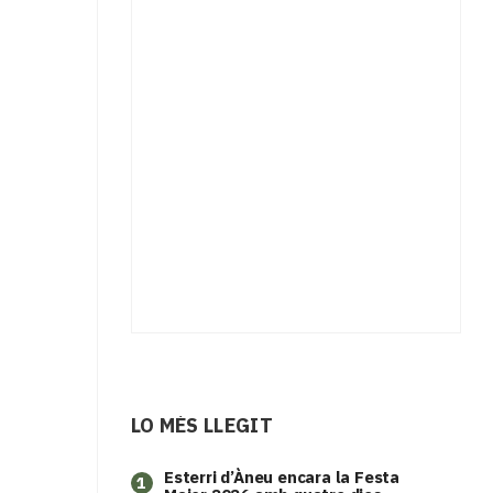
LO MÉS LLEGIT
Esterri d’Àneu encara la Festa
1