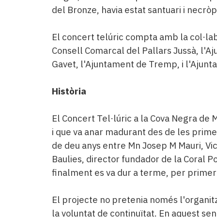
del Bronze, havia estat santuari i necròp
El concert telúric compta amb la col·lab
Consell Comarcal del Pallars Jussà, l'A
Gavet, l'Ajuntament de Tremp, i l'Ajunt
Història
El Concert Tel·lúric a la Cova Negra de 
i que va anar madurant des de les prim
de deu anys entre Mn Josep M Mauri, Vic
Baulies, director fundador de la Coral P
finalment es va dur a terme, per primer c
El projecte no pretenia només l'organitz
la voluntat de continuïtat. En aquest sen