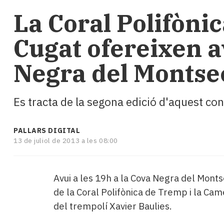
i
La Coral Polifòni
turisme
Cultura
Cugat ofereixen av
Esports
Mai
Negra del Montse
tant!
TV
i
mitjans
Es tracta de la segona edició d'aquest con
El
temps
PALLARS DIGITAL
Reportatges
13 de juliol de 2013 a les 08:00
Entrevistes
Enquestes
A
Avui a les 19h a la Cova Negra del Monts
escena!
de la Coral Polifònica de Tremp i la Cam
Dis
la
del trempolí Xavier Baulies.
teva!