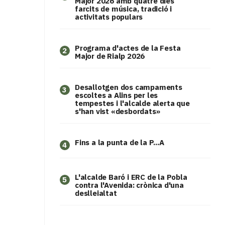
Major 2026 amb quatre dies
farcits de música, tradició i
activitats populars
Programa d'actes de la Festa
2
Major de Rialp 2026
​Desallotgen dos campaments
3
escoltes a Alins per les
tempestes i l'alcalde alerta que
s'han vist «desbordats»
Fins a la punta de la P...A
4
L'alcalde Baró i ERC de la Pobla
5
contra l'Avenida: crònica d'una
deslleialtat