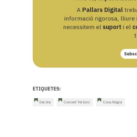
A
Pallars Digital
treba
informació rigorosa, lliure
necessitem el
suport
i el
c
t
Subscr
ETIQUETES:
Del dia
Concert Tel·lúric
Cova Negra