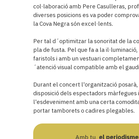
col·laboració amb Pere Casulleras, pro
diverses posicions es va poder comprova
la Cova Negra són excel·lents.
Per tal d´optimitzar la sonoritat de la 
pla de fusta. Pel que fa a la il·luminació,
faristols i amb un vestuari completamen
´atenció visual compatible amb el gaudi 
Durant el concert l'organització posarà,
disposició dels espectadors màrfegues 
l'esdeveniment amb una certa comoditat
portar tamborets o cadires plegables.
Amb tu,
el periodisme