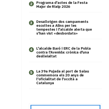
Programa d'actes de la Festa
2
Major de Rialp 2026
​Desallotgen dos campaments
3
escoltes a Alins per les
tempestes i l'alcalde alerta que
s'han vist «desbordats»
L'alcalde Baró i ERC de la Pobla
4
contra l'Avenida: crònica d'una
deslleialtat
​La 39a Pujada al port de Salau
5
commemora els 20 anys de
l'oficialitat de l'occità a
Catalunya