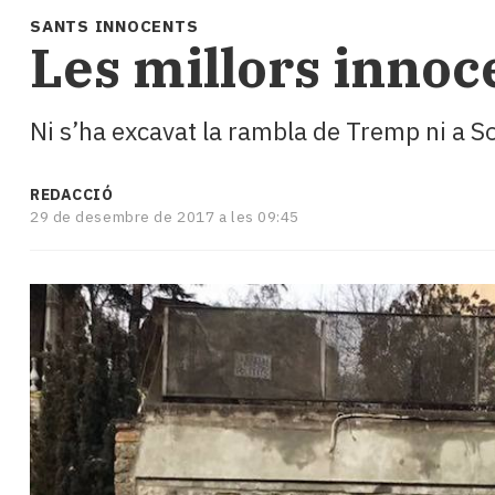
i
SANTS INNOCENTS
turisme
Les millors innoc
Cultura
Esports
Mai
Ni s’ha excavat la rambla de Tremp ni a S
tant!
TV
i
REDACCIÓ
29 de desembre de 2017 a les 09:45
mitjans
El
temps
Reportatges
Entrevistes
Enquestes
A
escena!
Dis
la
teva!