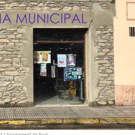
rt
|
Ajuntament de Sort