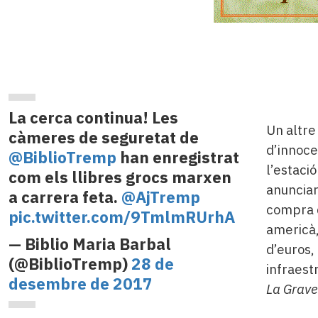
La cerca continua! Les
Un altre
càmeres de seguretat de
d’innoce
@BiblioTremp
han enregistrat
l’estaci
com els llibres grocs marxen
anunciar
a carrera feta.
@AjTremp
compra d
pic.twitter.com/9TmlmRUrhA
americà,
— Biblio Maria Barbal
d’euros, 
(@BiblioTremp)
28 de
infraest
desembre de 2017
La Grave