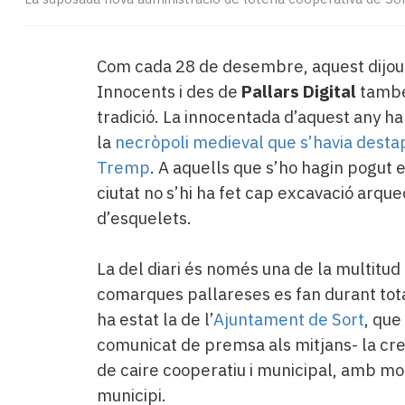
Com cada 28 de desembre, aquest dijous 
Innocents i des de
Pallars Digital
també
tradició. La innocentada d’aquest any ha
la
necròpoli medieval que s’havia desta
Tremp
. A aquells que s’ho hagin pogut 
ciutat no s’hi ha fet cap excavació arque
d’esquelets.
La del diari és només una de la multitu
comarques pallareses es fan durant tot
ha estat la de l’
Ajuntament de Sort
, que
comunicat de premsa als mitjans- la crea
de caire cooperatiu i municipal, amb mot
municipi.