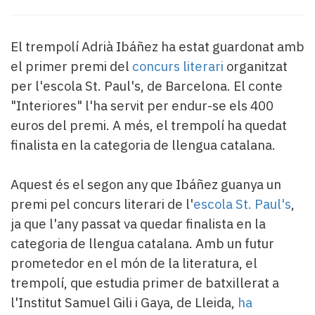
Subscriptors
La
newsletter
El trempolí Adrià Ibáñez ha estat guardonat amb
del
el primer premi del
concurs literari
organitzat
Pallars
Contingut
per l'escola St. Paul's, de Barcelona. El conte
patrocinat
"Interiores" l'ha servit per endur-se els 400
Lo
euros del premi. A més, el trempolí ha quedat
més
finalista en la categoria de llengua catalana.
llegit...
Editorial
Aquest és el segon any que Ibáñez guanya un
premi pel concurs literari de l'
escola St. Paul's
,
ja que l'any passat va quedar finalista en la
categoria de llengua catalana. Amb un futur
prometedor en el món de la literatura, el
trempolí, que estudia primer de batxillerat a
l'Institut Samuel Gili i Gaya, de Lleida,
ha