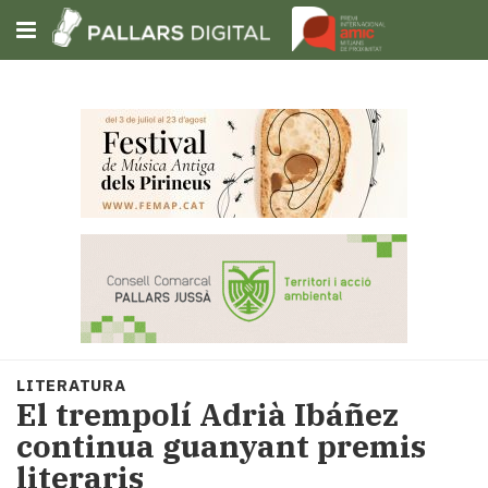
Subscriu-t'hi
Cerca
Portada
Opinió
Fem-
ho
fàcil
Successos
Societat
LITERATURA
Política
El trempolí Adrià Ibáñez
i
continua guanyant premis
municipis
literaris
Economia