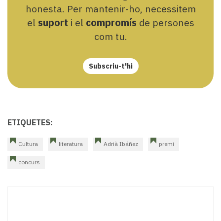
honesta. Per mantenir-ho, necessitem
el
suport
i el
compromís
de persones
com tu.
Subscriu-t'hi
ETIQUETES:
Cultura
literatura
Adrià Ibáñez
premi
concurs