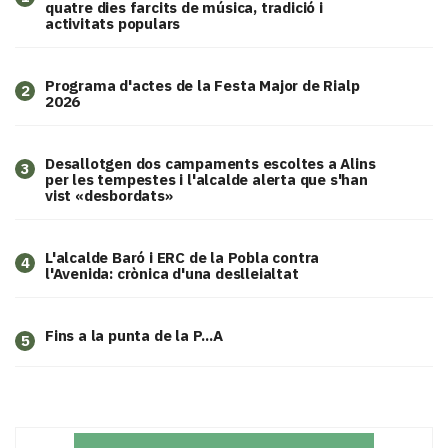
quatre dies farcits de música, tradició i
activitats populars
Programa d'actes de la Festa Major de Rialp
2
2026
​Desallotgen dos campaments escoltes a Alins
3
per les tempestes i l'alcalde alerta que s'han
vist «desbordats»
L'alcalde Baró i ERC de la Pobla contra
4
l'Avenida: crònica d'una deslleialtat
Fins a la punta de la P...A
5