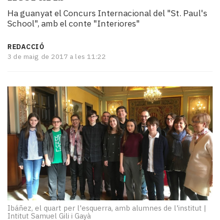
i
Ha guanyat el Concurs Internacional del "St. Paul's
turisme
School", amb el conte "Interiores"
Cultura
Esports
REDACCIÓ
Mai
3 de maig de 2017 a les 11:22
tant!
TV
i
mitjans
El
temps
Reportatges
Entrevistes
Enquestes
A
escena!
Dis
la
Ibáñez, el quart per l'esquerra, amb alumnes de l'institut
|
teva!
Intitut Samuel Gili i Gayà