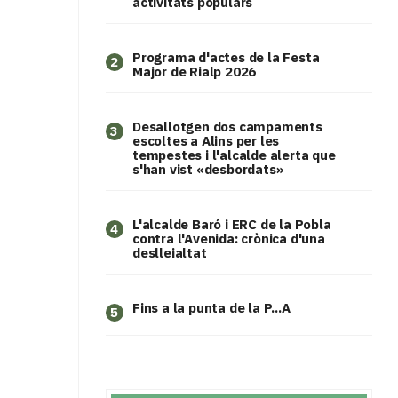
activitats populars
Programa d'actes de la Festa
2
Major de Rialp 2026
​Desallotgen dos campaments
3
escoltes a Alins per les
tempestes i l'alcalde alerta que
s'han vist «desbordats»
L'alcalde Baró i ERC de la Pobla
4
contra l'Avenida: crònica d'una
deslleialtat
Fins a la punta de la P...A
5