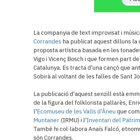
La companyia de text improvisat i músic
Corrandes
ha publicat aquest dilluns la
proposta artística basada en les tonades 
Vigo i Vicenç Bosch i que formen part d
Catalunya. Es tracta d'una cançó que ant
Sobirà al voltant de les falles de Sant J
La publicació d'aquest senzill està emma
de la figura del folklorista pallarès, Enr
l'
Ecomuseu de les Valls d'Àneu
que comp
Muntaner
(IRMU) i l'
Inventari del Patri
També hi col·labora Anaís Falcó, etnomu
són Corrandes.