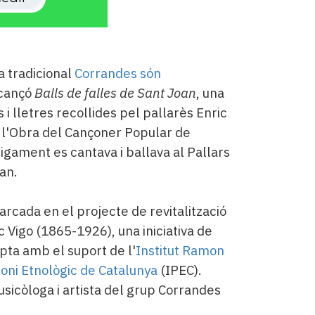
a tradicional
Corrandes són
 cançó
Balls de falles de Sant Joan
, una
i lletres recollides pel pallarès Enric
e l'Obra del Cançoner Popular de
igament es cantava i ballava al Pallars
oan.
rcada en el projecte de revitalització
ic Vigo (1865-1926), una iniciativa de
ta amb el suport de l'
Institut Ramon
moni Etnològic de Catalunya
(IPEC).
sicòloga i artista del grup Corrandes