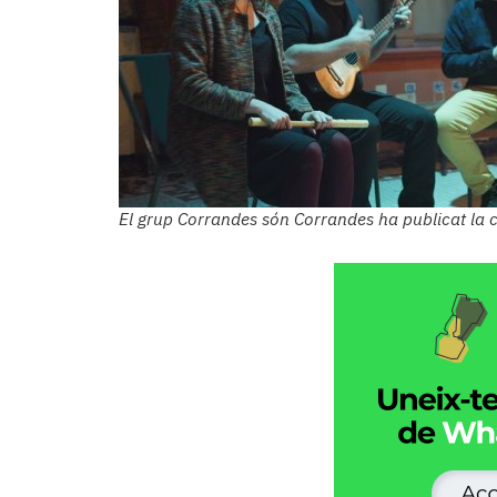
Subscriptors
La
newsletter
del
Pallars
Contingut
patrocinat
Lo
més
El grup Corrandes són Corrandes ha publicat la 
llegit...
Editorial