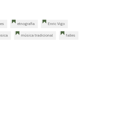
des
etnografia
Enric Vigo
sica
música tradicional
falles