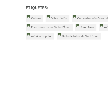
ETIQUETES:
Cultura
falles d'Alós
Corrandes són Corran
Ecomuseu de les Valls d’Àneu
Sant Joan
mú
música popular
Balls de falles de Sant Joan