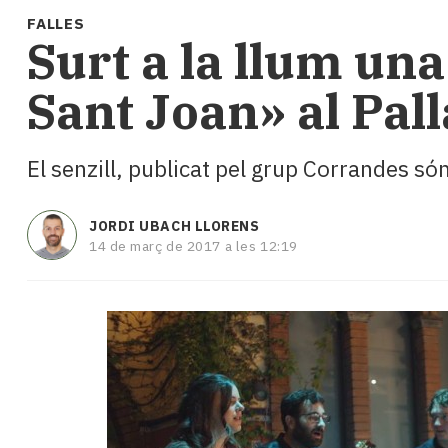
i
FALLES
turisme
Surt a la llum una
Cultura
Esports
Sant Joan» al Pall
Mai
tant!
TV
El senzill, publicat pel grup Corrandes són
i
mitjans
El
JORDI UBACH LLORENS
temps
14 de març de 2017 a les 12:19
Reportatges
Entrevistes
Enquestes
A
escena!
Dis
la
teva!