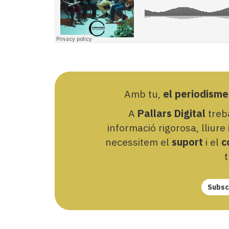
Amb tu,
el periodisme
A
Pallars Digital
treba
informació rigorosa, lliure
necessitem el
suport
i el
c
t
Subscr