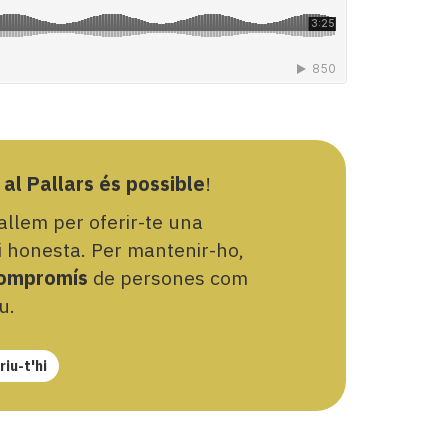
 al Pallars és possible
!
llem per oferir-te una
 i honesta. Per mantenir-ho,
ompromís
de persones com
u.
iu-t'hi