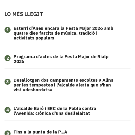
LO MÉS LLEGIT
Esterri d’Àneu encara la Festa Major 2026 amb
1
quatre dies farcits de música, tradició i
activitats populars
Programa d'actes de la Festa Major de Rialp
2
2026
​Desallotgen dos campaments escoltes a Alins
3
per les tempestes i l'alcalde alerta que s'han
vist «desbordats»
L'alcalde Baró i ERC de la Pobla contra
4
l'Avenida: crònica d'una deslleialtat
Fins a la punta de la P...A
5