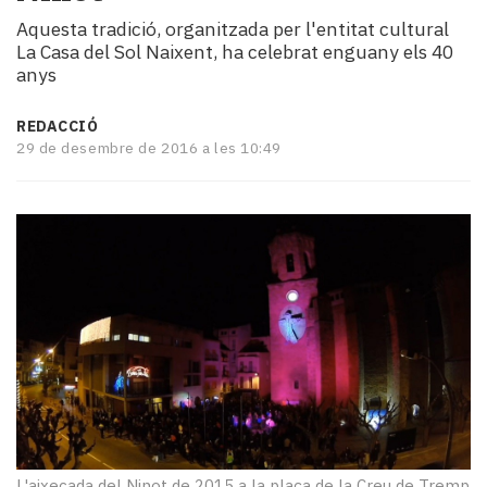
i
Aquesta tradició, organitzada per l'entitat cultural
turisme
La Casa del Sol Naixent, ha celebrat enguany els 40
Cultura
anys
Esports
Mai
REDACCIÓ
tant!
29 de desembre de 2016 a les 10:49
TV
i
mitjans
El
temps
Reportatges
Entrevistes
Enquestes
A
escena!
Dis
la
teva!
L'aixecada del Ninot de 2015 a la plaça de la Creu de Tremp