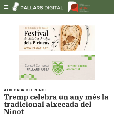
Subscriu-t'hi
Cerca
Portada
Opinió
Fem-
ho
fàcil
Successos
Societat
AIXECADA DEL NINOT
Política
Tremp celebra un any més la
i
tradicional aixecada del
municipis
Ninot
Economia