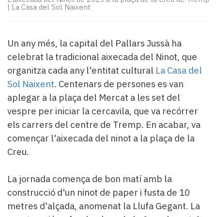
Subscriptors
|
La Casa del Sol Naixent
La
newsletter
del
Un any més, la capital del Pallars Jussà ha
Pallars
celebrat la tradicional aixecada del Ninot, que
Contingut
patrocinat
organitza cada any l'entitat cultural
La Casa del
Lo
Sol Naixent
. Centenars de persones es van
més
aplegar a la plaça del Mercat a les set del
llegit...
vespre per iniciar la cercavila, que va recórrer
Editorial
els carrers del centre de Tremp. En acabar, va
començar l'aixecada del ninot a la plaça de la
Creu.
La jornada comença de bon matí amb la
construcció d'un ninot de paper i fusta de 10
metres d'alçada, anomenat la Llufa Gegant. La