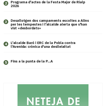
Programa d'actes de la Festa Major de Rialp
2
2026
​Desallotgen dos campaments escoltes a Alins
3
per les tempestes i l'alcalde alerta que s'han
vist «desbordats»
L'alcalde Baró i ERC de la Pobla contra
4
l'Avenida: crònica d'una deslleialtat
Fins a la punta de la P...A
5