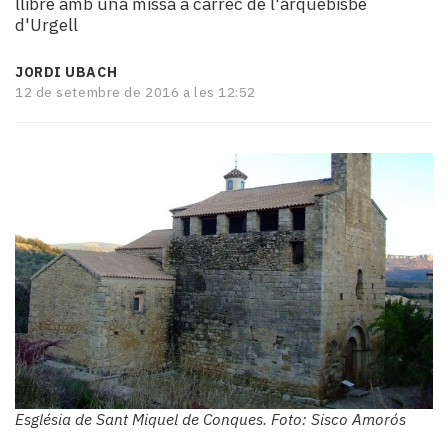
llibre amb una missa a càrrec de l'arquebisbe
i
d'Urgell
turisme
Cultura
JORDI UBACH
Esports
12 de setembre de 2016 a les 12:52
Mai
tant!
TV
i
mitjans
El
temps
Reportatges
Entrevistes
Enquestes
A
escena!
Dis
la
Església de Sant Miquel de Conques. Foto: Sisco Amorós
teva!