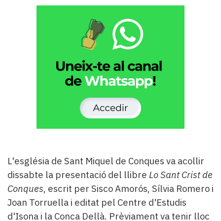
Subscriptors
La
newsletter
del
Pallars
Contingut
patrocinat
Lo
més
llegit...
Editorial
L'església de Sant Miquel de Conques va acollir
dissabte la presentació del llibre
Lo Sant Crist de
Conques
, escrit per Sisco Amorós, Sílvia Romero i
Joan Torruella i editat pel Centre d'Estudis
d'Isona i la Conca Dellà. Prèviament va tenir lloc