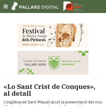
Subscriu-t'hi
Cerca
Portada
Opinió
Fem-
ho
fàcil
Successos
Societat
«Lo Sant Crist de Conques»,
Política
al detall
i
municipis
L'església de Sant Miquel acull la presentació del nou
Economia