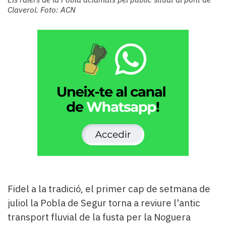
Subscriptors
Claverol. Foto: ACN
La
newsletter
del
Pallars
Contingut
patrocinat
Lo
més
llegit...
Editorial
Fidel a la tradició, el primer cap de setmana de
juliol la Pobla de Segur torna a reviure l'antic
transport fluvial de la fusta per la Noguera