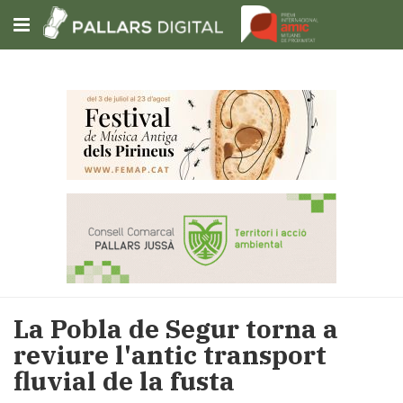
Subscriu-t'hi
Cerca
Portada
Opinió
Fem-
ho
fàcil
Successos
Societat
​La Pobla de Segur torna a
Política
reviure l'antic transport
i
fluvial de la fusta
municipis
Economia