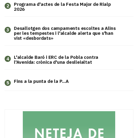
Programa d'actes de la Festa Major de Rialp
2
2026
​Desallotgen dos campaments escoltes a Alins
3
per les tempestes i l'alcalde alerta que s'han
vist «desbordats»
L'alcalde Baró i ERC de la Pobla contra
4
l'Avenida: crònica d'una deslleialtat
Fins a la punta de la P...A
5