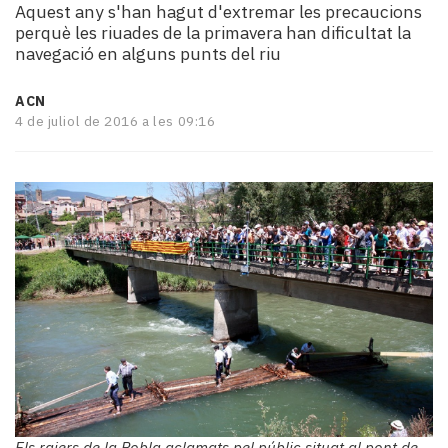
Aquest any s'han hagut d'extremar les precaucions
i
perquè les riuades de la primavera han dificultat la
turisme
navegació en alguns punts del riu
Cultura
Esports
ACN
Mai
4 de juliol de 2016 a les 09:16
tant!
TV
i
mitjans
El
temps
Reportatges
Entrevistes
Enquestes
A
escena!
Dis
la
teva!
Els raiers de la Pobla aclamats pel públic situat al pont de