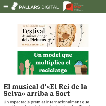
Subscriu-t'hi
Cerca
Portada
Opinió
Fem-
ho
fàcil
Successos
Societat
El musical d'«El Rei de la
Política
Selva» arriba a Sort
i
municipis
Un espectacle premiat internacionalment que
Economia