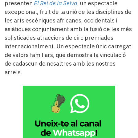
Subscriptors
presenten
El Rei de la Selva
, un espectacle
La
excepcional, fruit de la unió de les disciplines de
newsletter
les arts escèniques africanes, occidentals i
del
asiàtiques conjuntament amb la fusió de les més
Pallars
Contingut
sofisticades atraccions de circ premiades
patrocinat
internacionalment. Un espectacle únic carregat
Lo
de valors familiars, que demostra la vinculació
més
de cadascun de nosaltres amb les nostres
llegit...
arrels.
Editorial