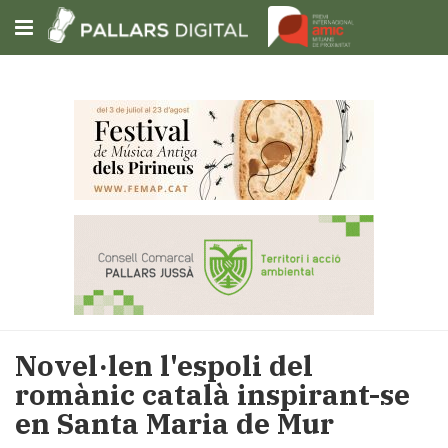
Subscriu-t'hi
Cerca
Portada
Opinió
Fem-
ho
fàcil
Successos
Societat
Novel·len l'espoli del
Política
romànic català inspirant-se
i
en Santa Maria de Mur
municipis
Economia