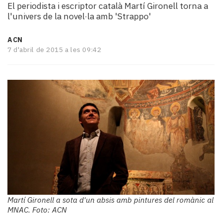
El periodista i escriptor català Martí Gironell torna a
i
l'univers de la novel·la amb 'Strappo'
turisme
Cultura
ACN
Esports
7 d'abril de 2015 a les 09:42
Mai
tant!
TV
i
mitjans
El
temps
Reportatges
Entrevistes
Enquestes
A
escena!
Dis
Martí Gironell a sota d'un absis amb pintures del romànic al
la
MNAC. Foto: ACN
teva!