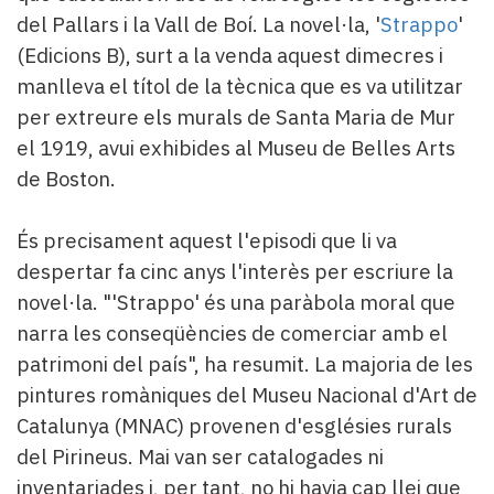
del Pallars i la Vall de Boí. La novel·la, '
Strappo
'
(Edicions B), surt a la venda aquest dimecres i
manlleva el títol de la tècnica que es va utilitzar
per extreure els murals de Santa Maria de Mur
el 1919, avui exhibides al Museu de Belles Arts
de Boston.
És precisament aquest l'episodi que li va
despertar fa cinc anys l'interès per escriure la
novel·la. "'Strappo' és una paràbola moral que
narra les conseqüències de comerciar amb el
patrimoni del país", ha resumit. La majoria de les
pintures romàniques del Museu Nacional d'Art de
Catalunya (MNAC) provenen d'esglésies rurals
del Pirineus. Mai van ser catalogades ni
inventariades i, per tant, no hi havia cap llei que