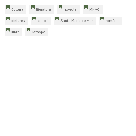
Cultura
literatura
novel·la
MNAC
pintures
espoli
Santa Maria de Mur
romànic
llibre
Strappo