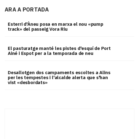
ARA A PORTADA
Esterri d'Àneu posa en marxa el nou «pump
track» del passeig Vora Riu
El pasturatge manté les pistes d'esquí de Port
Ainé i Espot per a la temporada de neu
​Desallotgen dos campaments escoltes a Alins
per les tempestes i l'alcalde alerta que s'han
vist «desbordats»