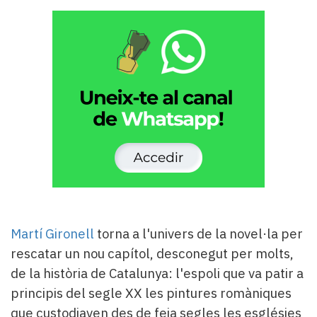
Subscriptors
La
newsletter
del
Pallars
Contingut
patrocinat
Lo
més
llegit...
Editorial
Martí Gironell
torna a l'univers de la novel·la per
rescatar un nou capítol, desconegut per molts,
de la història de Catalunya: l'espoli que va patir a
principis del segle XX les pintures romàniques
que custodiaven des de feia segles les esglésies