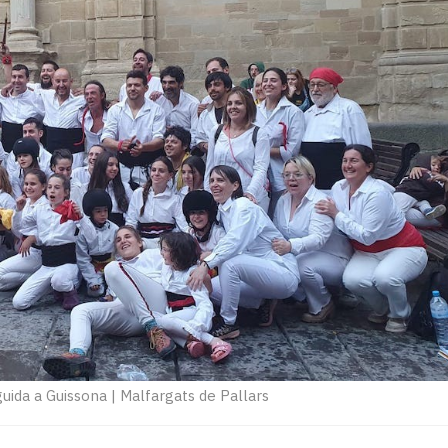
uida a Guissona
|
Malfargats de Pallars