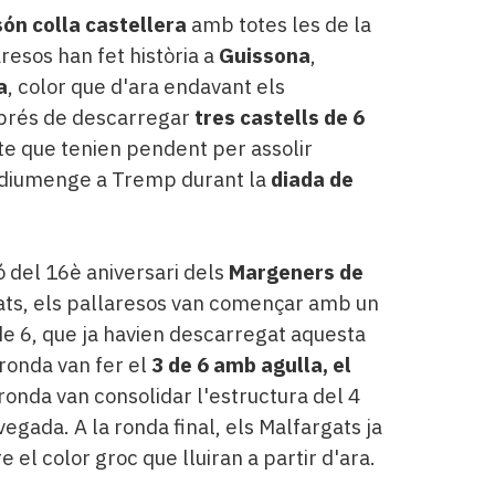
ón colla castellera
amb totes les de la
aresos han fet història a
Guissona
,
a
, color que d'ara endavant els
esprés de descarregar
tres castells de 6
pte que tenien pendent per assolir
r diumenge a Tremp durant la
diada de
ó del 16è aniversari dels
Margeners de
gats, els pallaresos van començar amb un
 de 6, que ja havien descarregat aquesta
ronda van fer el
3 de 6 amb agulla, el
 ronda van consolidar l'estructura del 4
gada. A la ronda final, els Malfargats ja
el color groc que lluiran a partir d'ara.