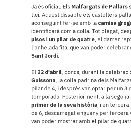
Ja és oficial. Els
Malfargats de Pallars s
llei. Aquest dissabte els castellers pall
aconseguint fer-se amb la
camisa grog
identificarà com a colla. Tot plegat, d
pisos i un pilar de quatre
, el darrer re
l'anhelada fita, que van poder celebra
Sant Jordi
.
El
22 d'abril
, doncs, durant la celebraci
Guissona
, la colla padrina dels Malfar
pilar de 4, i després van optar per un 3
temporada. Posteriorment, a la segona 
primer de la seva història
, i en tercera
de 6, descarregat enguany per tercera ve
van poder mostrar amb el pilar de quatre 