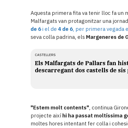
Aquesta primera fita va tenir lloc fa un
Malfargats van protagonitzar una jorna
de 6
i el de
4 de 6
, per primera vegada en
seva colla padrina, els
Margeneres de 
CASTELLERS
Els Malfargats de Pallars fan his
descarregant dos castells de sis 
"Estem molt contents"
, continua Giron
projecte així
hi ha passat moltíssima g
moltes hores intentant fer colla i cohes