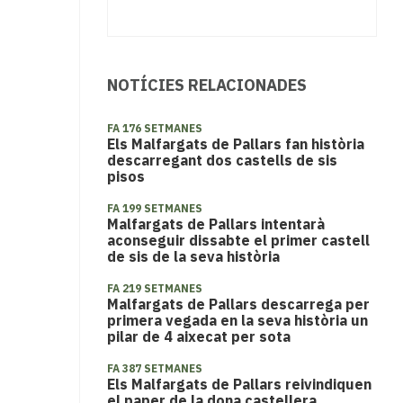
NOTÍCIES RELACIONADES
FA 176 SETMANES
Els Malfargats de Pallars fan història
descarregant dos castells de sis
pisos
FA 199 SETMANES
Malfargats de Pallars intentarà
aconseguir dissabte el primer castell
de sis de la seva història
FA 219 SETMANES
Malfargats de Pallars descarrega per
primera vegada en la seva història un
pilar de 4 aixecat per sota
FA 387 SETMANES
Els Malfargats de Pallars reivindiquen
el paper de la dona castellera