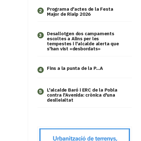
Programa d'actes de la Festa
2
Major de Rialp 2026
​Desallotgen dos campaments
3
escoltes a Alins per les
tempestes i l'alcalde alerta que
s'han vist «desbordats»
Fins a la punta de la P...A
4
L'alcalde Baró i ERC de la Pobla
5
contra l'Avenida: crònica d'una
deslleialtat