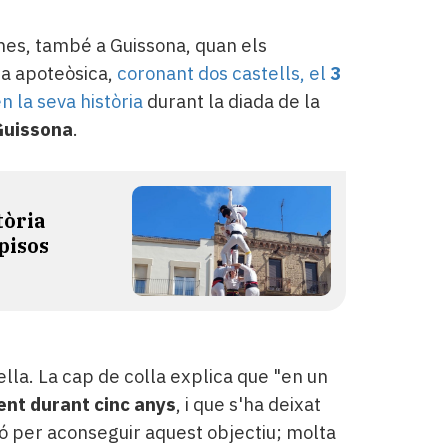
 mes, també a Guissona, quan els
da apoteòsica,
coronant dos castells, el
3
 la seva història
durant la diada de la
Guissona
.
tòria
pisos
ella. La cap de colla explica que "en un
ent durant cinc anys
, i que s'ha deixat
ió per aconseguir aquest objectiu; molta