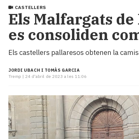
i
CASTELLERS
turisme
Els Malfargats de 
Cultura
Esports
es consoliden com 
Mai
tant!
TV
Els castellers pallaresos obtenen la camis
i
mitjans
El
JORDI UBACH I TOMÀS GARCIA
temps
Tremp |
24 d'abril de 2023 a les 11:06
Reportatges
Entrevistes
Enquestes
A
escena!
Dis
la
teva!