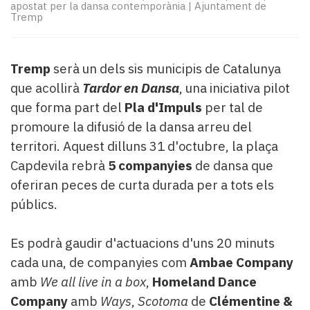
Subscriptors
apostat per la dansa contemporània
|
Ajuntament de
Tremp
La
newsletter
del
Pallars
Tremp
serà un dels sis municipis de Catalunya
Contingut
que acollirà
Tardor en Dansa
, una iniciativa pilot
patrocinat
que forma part del
Pla d'Impuls
per tal de
Lo
promoure la difusió de la dansa arreu del
més
territori. Aquest dilluns 31 d'octubre, la plaça
llegit...
Editorial
Capdevila rebrà
5 companyies
de dansa que
oferiran peces de curta durada per a tots els
públics.
Es podrà gaudir d'actuacions d'uns 20 minuts
cada una, de companyies com
Ambae Company
amb
We all live in a box
,
Homeland Dance
Company
amb
Ways
,
Scotoma
de
Clémentine &