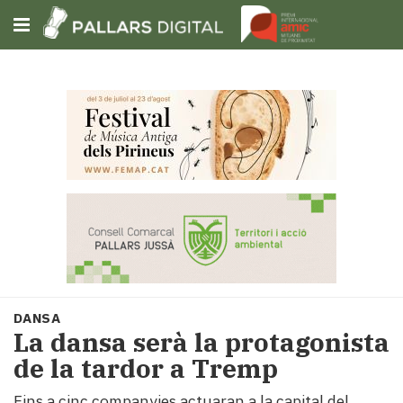
Subscriu-t'hi
Cerca
Portada
Opinió
Fem-
ho
fàcil
Successos
Societat
DANSA
Política
La dansa serà la protagonista
i
de la tardor a Tremp
municipis
Economia
Fins a cinc companyies actuaran a la capital del