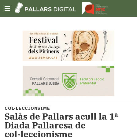
Subscriu-t'hi
Cerca
Portada
Opinió
Fem-
ho
fàcil
Successos
Societat
COL·LECCIONSIME
Política
Salàs de Pallars acull la 1ª
i
Diada Pallaresa de
municipis
col·leccionisme
Economia