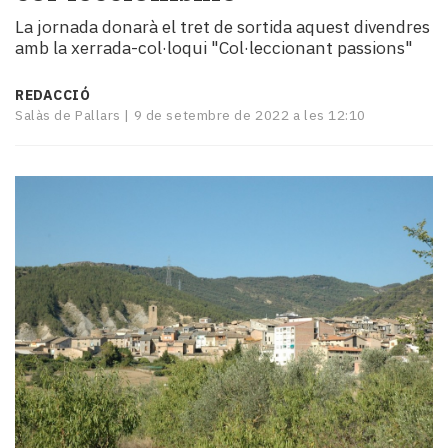
i
La jornada donarà el tret de sortida aquest divendres
turisme
amb la xerrada-col·loqui "Col·leccionant passions"
Cultura
Esports
REDACCIÓ
Mai
Salàs de Pallars |
9 de setembre de 2022 a les 12:10
tant!
TV
i
mitjans
El
temps
Reportatges
Entrevistes
Enquestes
A
escena!
Dis
la
teva!