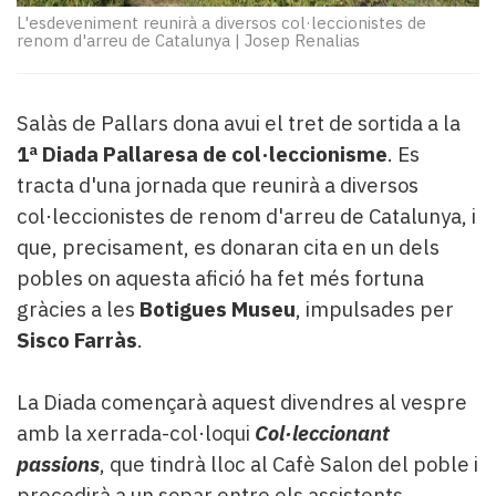
Subscriptors
L'esdeveniment reunirà a diversos col·leccionistes de
La
renom d'arreu de Catalunya
|
Josep Renalias
newsletter
del
Pallars
Salàs de Pallars dona avui el tret de sortida a la
Contingut
1ª Diada Pallaresa de col·leccionisme
. Es
patrocinat
Lo
tracta d'una jornada que reunirà a diversos
més
col·leccionistes de renom d'arreu de Catalunya, i
llegit...
que, precisament, es donaran cita en un dels
Editorial
pobles on aquesta afició ha fet més fortuna
gràcies a les
Botigues Museu
, impulsades per
Sisco Farràs
.
La Diada començarà aquest divendres al vespre
amb la xerrada-col·loqui
Col·leccionant
passions
, que tindrà lloc al Cafè Salon del poble i
precedirà a un sopar entre els assistents.