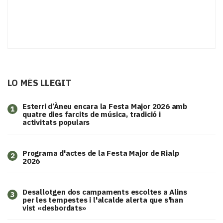
LO MÉS LLEGIT
Esterri d’Àneu encara la Festa Major 2026 amb
1
quatre dies farcits de música, tradició i
activitats populars
Programa d'actes de la Festa Major de Rialp
2
2026
​Desallotgen dos campaments escoltes a Alins
3
per les tempestes i l'alcalde alerta que s'han
vist «desbordats»