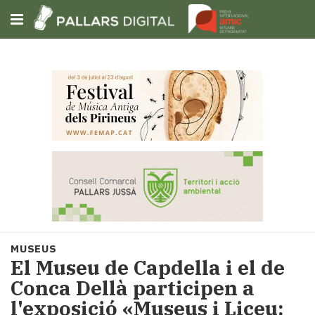
Subscriu-t'hi
Cerca
Portada
Opinió
Fem-
ho
fàcil
Successos
Societat
MUSEUS
Política
El Museu de Capdella i el de
i
Conca Dellà participen a
municipis
l'exposició «Museus i Liceu:
Economia