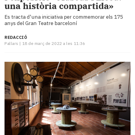
una història compartida»
i
turisme
Es tracta d'una iniciativa per commemorar els 175
Cultura
anys del Gran Teatre barceloní
Esports
Mai
REDACCIÓ
tant!
Pallars |
18 de març de 2022 a les 11:36
TV
i
mitjans
El
temps
Reportatges
Entrevistes
Enquestes
A
escena!
Dis
la
teva!