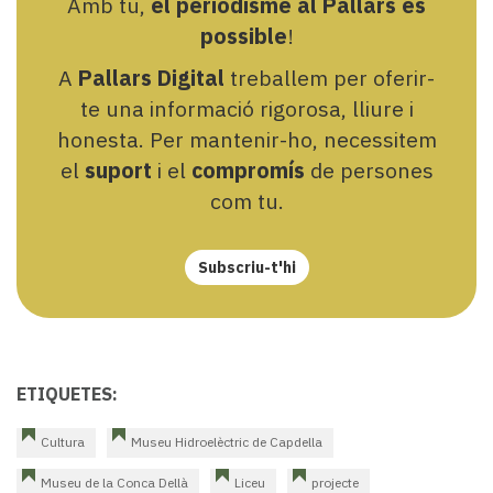
Amb tu,
el periodisme al Pallars és
possible
!
A
Pallars Digital
treballem per oferir-
te una informació rigorosa, lliure i
honesta. Per mantenir-ho, necessitem
el
suport
i el
compromís
de persones
com tu.
Subscriu-t'hi
ETIQUETES:
Cultura
Museu Hidroelèctric de Capdella
Museu de la Conca Dellà
Liceu
projecte