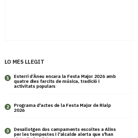
LO MÉS LLEGIT
Esterri d’Àneu encara la Festa Major 2026 amb
1
quatre dies farcits de música, tradició i
activitats populars
Programa d'actes de la Festa Major de Rialp
2
2026
​Desallotgen dos campaments escoltes a Alins
3
per les tempestes i l'alcalde alerta que s'han