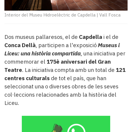
Subscriptors
La
newsletter
Interior del Museu Hidroelèctric de Capdella
|
Vall Fosca
del
Pallars
Contingut
Dos museus pallaresos, el de
Capdella
i el de
patrocinat
Conca Dellà
, participen a l'exposició
Museus i
Lo
Liceu: una història compartida
, una iniciativa per
més
commemorar el
175è aniversari del Gran
llegit...
Editorial
Teatre
. La iniciativa compta amb un total de
121
centres culturals
de tot el país, que han
seleccionat una o diverses obres de les seves
col·leccions relacionades amb la història del
Liceu.