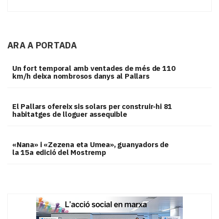
ARA A PORTADA
Un fort temporal amb ventades de més de 110
km/h deixa nombrosos danys al Pallars
El Pallars ofereix sis solars per construir‑hi 81
habitatges de lloguer assequible
«Nana» i «Zezena eta Umea», guanyadors de
la 15a edició del Mostremp