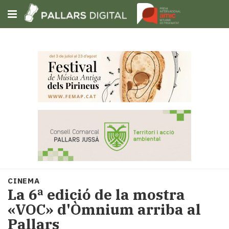
Subscriu-t'hi
Cerca
Portada
Opinió
Fem-
ho
fàcil
Successos
Societat
CINEMA
Política
La 6ª edició de la mostra
i
«VOC» d'Òmnium arriba al
municipis
Pallars
Economia