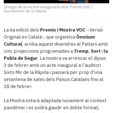
Subscriptors
La
Imatge de la recent inauguració dels Premis VOC
|
Ajuntament de la Ràpita
newsletter
del
Pallars
La 6a edició dels
Premis i Mostra VOC
–Versió
Contingut
patrocinat
Original en Català-, que organitza
Òmnium
Lo
Cultural
, arriba aquest divendres al Pallars amb
més
cinc projeccions programades a
Tremp
,
Sort
i
la
llegit...
Pobla de Segur
. La mostra va arrencar el dijous
Editorial
3 de febrer amb un acte inaugural a l'auditori
Sixto Mir de la Ràpita i passarà per prop d'una
setantena de sales dels Països Catalans fins al
28 de febrer.
La Mostra estarà adaptada novament al context
pandèmic i es podrà gaudir en doble format,