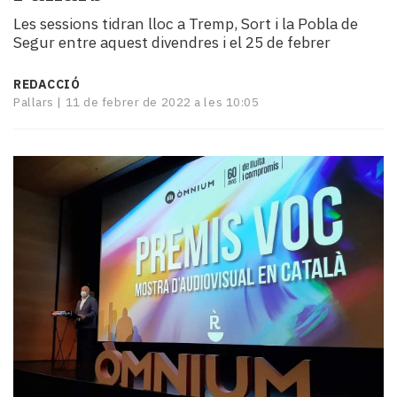
i
Les sessions tidran lloc a Tremp, Sort i la Pobla de
turisme
Segur entre aquest divendres i el 25 de febrer
Cultura
Esports
REDACCIÓ
Mai
Pallars |
11 de febrer de 2022 a les 10:05
tant!
TV
i
mitjans
El
temps
Reportatges
Entrevistes
Enquestes
A
escena!
Dis
la
teva!