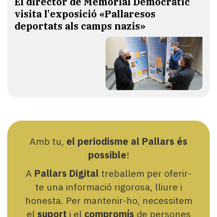
El director de Memorial Democràtic
visita l'exposició «Pallaresos
deportats als camps nazis»
Amb tu,
el periodisme al Pallars és
possible
!
A
Pallars Digital
treballem per oferir-
te una informació rigorosa, lliure i
honesta. Per mantenir-ho, necessitem
el
suport
i el
compromís
de persones