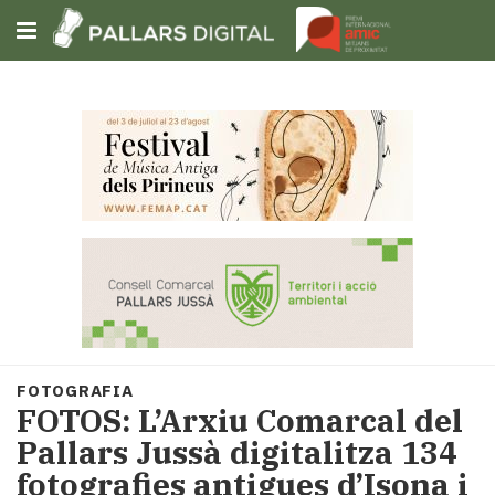
Subscriu-t'hi
Cerca
Portada
Opinió
Fem-
ho
fàcil
Successos
Societat
FOTOGRAFIA
Política
FOTOS: L’Arxiu Comarcal del
i
Pallars Jussà digitalitza 134
municipis
fotografies antigues d’Isona i
Economia