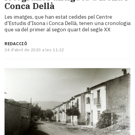
Conca Dellà
i
turisme
Les imatges, que han estat cedides pel Centre
Cultura
d’Estudis d’Isona i Conca Dellà, tenen una cronologia
Esports
que va del primer al segon quart del segle XX
Mai
tant!
REDACCIÓ
TV
24 d'abril de 2020 a les 11:22
i
mitjans
El
temps
Reportatges
Entrevistes
Enquestes
A
escena!
Dis
la
teva!