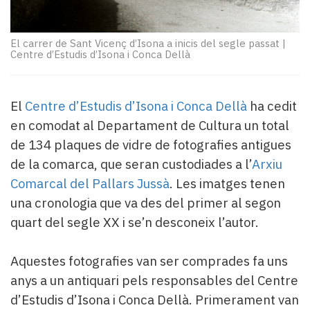
Subscriptors
La
newsletter
El carrer de Sant Vicenç d’Isona a inicis del segle passat
|
del
Centre d’Estudis d’Isona i Conca Dellà
Pallars
Contingut
patrocinat
El
Centre d’Estudis d’Isona i Conca Dellà
ha cedit
Lo
en comodat al Departament de Cultura un total
més
de 134 plaques de vidre de fotografies antigues
llegit...
Editorial
de la comarca, que seran custodiades a l’
Arxiu
Comarcal del Pallars Jussà
. Les imatges tenen
una cronologia que va des del primer al segon
quart del segle XX i se’n desconeix l’autor.
Aquestes fotografies van ser comprades fa uns
anys a un antiquari pels responsables del Centre
d’Estudis d’Isona i Conca Dellà. Primerament van