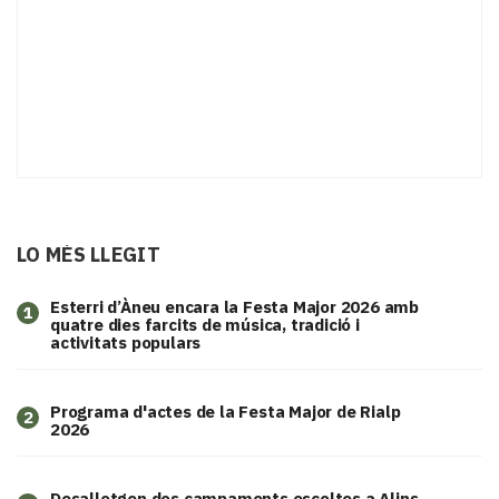
LO MÉS LLEGIT
Esterri d’Àneu encara la Festa Major 2026 amb
1
quatre dies farcits de música, tradició i
activitats populars
Programa d'actes de la Festa Major de Rialp
2
2026
​Desallotgen dos campaments escoltes a Alins