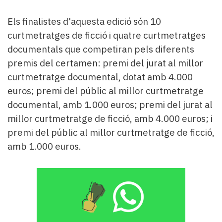
Subscriptors
La
Els finalistes d'aquesta edició són 10
newsletter
curtmetratges de ficció i quatre curtmetratges
del
Pallars
documentals que competiran pels diferents
Contingut
premis del certamen: premi del jurat al millor
patrocinat
curtmetratge documental, dotat amb 4.000
Lo
euros; premi del públic al millor curtmetratge
més
documental, amb 1.000 euros; premi del jurat al
llegit...
Editorial
millor curtmetratge de ficció, amb 4.000 euros; i
premi del públic al millor curtmetratge de ficció,
amb 1.000 euros.