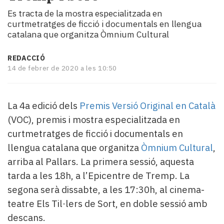
i
Es tracta de la mostra especialitzada en
turisme
curtmetratges de ficció i documentals en llengua
Cultura
catalana que organitza Òmnium Cultural
Esports
Mai
REDACCIÓ
tant!
14 de febrer de 2020 a les 10:50
TV
i
mitjans
La 4a edició dels
Premis Versió Original en Català
El
(VOC), premis i mostra especialitzada en
temps
curtmetratges de ficció i documentals en
Reportatges
Entrevistes
llengua catalana que organitza
Òmnium Cultural
,
Enquestes
arriba al Pallars. La primera sessió, aquesta
A
tarda a les 18h, a l’Epicentre de Tremp. La
escena!
segona serà dissabte, a les 17:30h, al cinema-
Dis
teatre Els Til·lers de Sort, en doble sessió amb
la
teva!
descans.