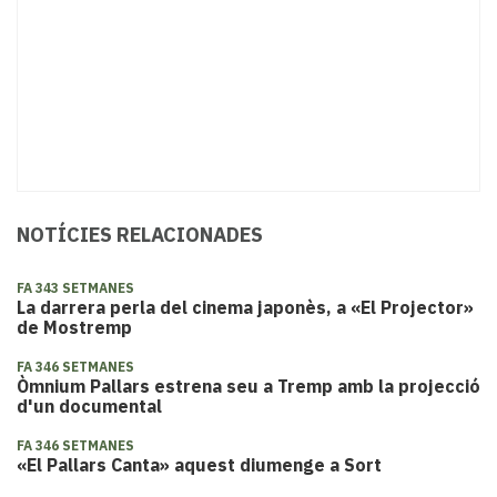
NOTÍCIES RELACIONADES
FA 343 SETMANES
La darrera perla del cinema japonès, a «El Projector»
de Mostremp
FA 346 SETMANES
​Òmnium Pallars estrena seu a Tremp amb la projecció
d'un documental
FA 346 SETMANES
«El Pallars Canta» aquest diumenge a Sort