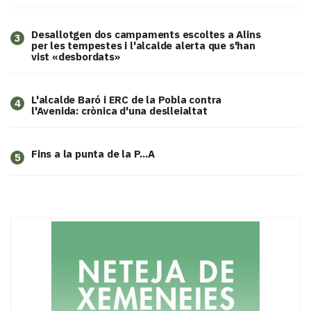
​Desallotgen dos campaments escoltes a Alins
3
per les tempestes i l'alcalde alerta que s'han
vist «desbordats»
L'alcalde Baró i ERC de la Pobla contra
4
l'Avenida: crònica d'una deslleialtat
Fins a la punta de la P...A
5