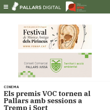
Subscriu-t'hi
Cerca
Portada
Opinió
Fem-
ho
fàcil
Successos
Societat
CINEMA
Política
​Els premis VOC tornen al
i
Pallars amb sessions a
municipis
Tremp i Sort
Economia