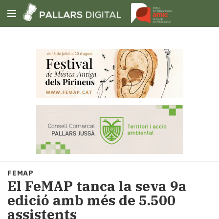
Subscriu-t'hi
Cerca
Portada
Opinió
Fem-
ho
fàcil
Successos
Societat
FEMAP
Política
El FeMAP tanca la seva 9a
i
edició amb més de 5.500
municipis
assistents
Economia