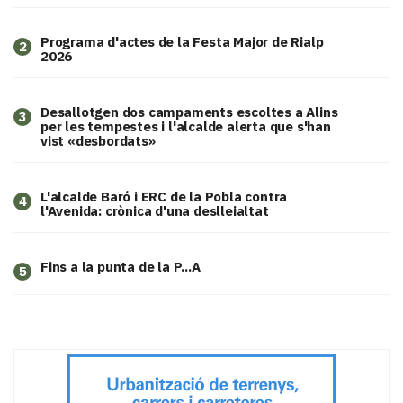
Programa d'actes de la Festa Major de Rialp
2
2026
​Desallotgen dos campaments escoltes a Alins
3
per les tempestes i l'alcalde alerta que s'han
vist «desbordats»
L'alcalde Baró i ERC de la Pobla contra
4
l'Avenida: crònica d'una deslleialtat
Fins a la punta de la P...A
5