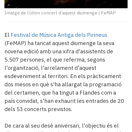
Subscriptors
La
Imatge de l’últim concert d'aquest diumenge
|
FeMAP
newsletter
del
Pallars
El
Festival de Música Antiga dels Pirineus
Contingut
patrocinat
(FeMAP) ha tancat aquest diumenge la seva
Lo
novena edició amb una xifra d'assistents de
més
5.507 persones, el que referma, segons
llegit...
l'organització, l'arrelament d'aquest
Editorial
esdeveniment al territori. En els pràcticament
dos mesos en què s'ha allargat la programació
del certamen, que ha tingut a Flandes com a
país convidat, s'han exhaurit les entrades de 20
dels 53 concerts previstos.
De cara al seu desè aniversari, l'objectiu és el