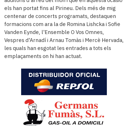
auditoris d'arreu del món i que en aquesta ocasió
els han portat fins al Pirineu. Dels més de mig
centenar de concerts programats, destaquen
formacions com ara la de Romina Lishcka i Sofie
Vanden Eynde, l'Ensemble O Vos Omnes,
Vespres d'Arnadí i Arnau Tomàs i Mercè Hervada,
les quals han esgotat les entrades a tots els
emplaçaments on hi han actuat.