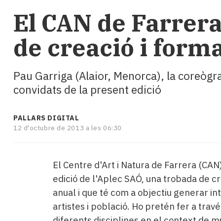
i
El CAN de Farrera
turisme
Cultura
de creació i forma
Esports
Mai
tant!
Pau Garriga (Alaior, Menorca), la coreògr
TV
i
convidats de la present edició
mitjans
El
PALLARS DIGITAL
temps
12 d'octubre de 2013 a les 06:30
Reportatges
Entrevistes
Enquestes
El Centre d'Art i Natura de Farrera (CAN)
A
escena!
edició de l'Aplec SAÓ, una trobada de cr
Dis
anual i que té com a objectiu generar in
la
artistes i població. Ho pretén fer a tra
teva!
diferents disciplines en el context de 