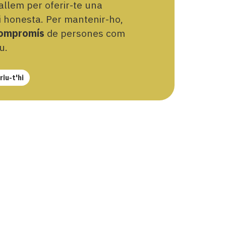
llem per oferir-te una
 i honesta. Per mantenir-ho,
ompromís
de persones com
u.
iu-t'hi