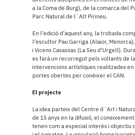
Subscriptors
a la Coma de Burg), de la comarca del Pa
La
newsletter
Parc Natural de l´Alt Pirineu.
del
Pallars
En l'edició d'aquest any, la trobada co
Contingut
l'escultor Pau Garriga (Alaior, Menorca
patrocinat
i Vicens Casassas (La Seu d'Urgell). Dura
Lo
més
es farà un recorregut pels voltants de l
llegit...
intervencions artístiques realitzades e
Editorial
portes obertes per conèixer el CAN.
El projecte
La idea parteix del Centre d´Art i Natur
de 15 anys en la difusió, el coneixement
tenen com a especial interès i objectiu d
i el paisatge. La vinculació home/societa