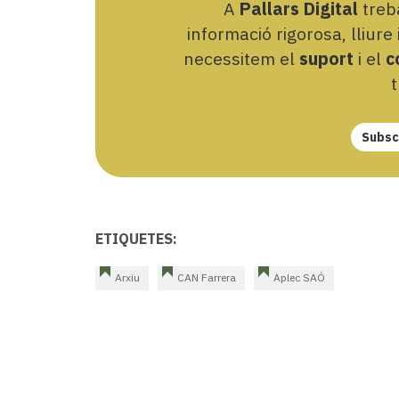
A
Pallars Digital
treba
informació rigorosa, lliure
necessitem el
suport
i el
c
t
Subscr
ETIQUETES:
Arxiu
CAN Farrera
Aplec SAÓ