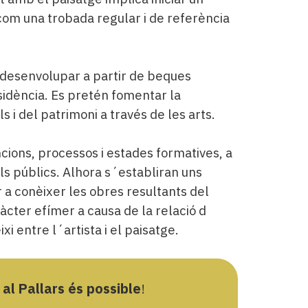
 com una trobada regular i de referència
ol desenvolupar a partir de beques
esidència. Es pretén fomentar la
s i del patrimoni a través de les arts.
cions, processos i estades formatives, a
els públics. Alhora s´establiran uns
r a conèixer les obres resultants del
ràcter efímer a causa de la relació d
xi entre l´artista i el paisatge.
 al Pallars és possible
!