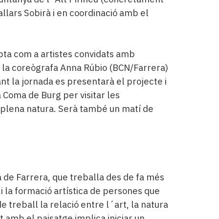
llars Sobirà i en coordinació amb el
mpta com a artistes convidats amb
), la coreògrafa Anna Rúbio (BCN/Farrera)
nt la jornada es presentarà el projecte i
a Coma de Burg per visitar les
n plena natura. Serà també un matí de
a de Farrera, que treballa des de fa més
 i la formació artística de persones que
e treball la relació entre l´art, la natura
t amb el paisatge implica iniciar un