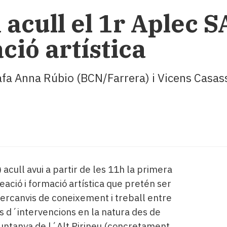
 acull el 1r Aplec 
ció artística
afa Anna Rúbio (BCN/Farrera) i Vicens Casassa
 acull avui a partir de les 11h la primera
eació i formació artística que pretén ser
tercanvis de coneixement i treball entre
vés d´intervencions en la natura des de
muntanya de l´Alt Pirineu (concretament