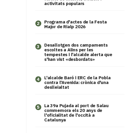
activitats populars
Programa d'actes de la Festa
2
Major de Rialp 2026
​Desallotgen dos campaments
3
escoltes a Alins per les
tempestes i l'alcalde alerta que
s'han vist «desbordats»
L'alcalde Baró i ERC de la Pobla
4
contra l'Avenida: crònica d'una
deslleialtat
​La 39a Pujada al port de Salau
5
commemora els 20 anys de
l'oficialitat de l'occità a
Catalunya