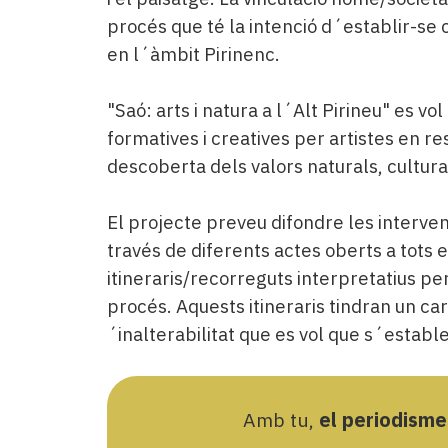
procés que té la intenció d´establir-se
en l´àmbit Pirinenc.
"Saó: arts i natura a l´Alt Pirineu" es v
formatives i creatives per artistes en r
descoberta dels valors naturals, cultural
El projecte preveu difondre les interven
través de diferents actes oberts a tots 
itineraris/recorreguts interpretatius pe
procés. Aquests itineraris tindran un ca
´inalterabilitat que es vol que s´establei
Amb tu,
el periodisme