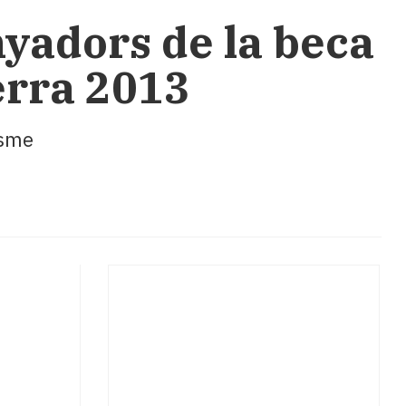
nyadors de la beca
erra 2013
isme