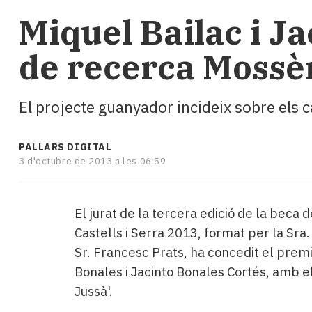
i
Miquel Bailac i J
turisme
Cultura
de recerca Mossèn
Esports
Mai
tant!
El projecte guanyador incideix sobre els c
TV
i
mitjans
PALLARS DIGITAL
El
3 d'octubre de 2013 a les 06:59
temps
Reportatges
Entrevistes
El jurat de la tercera edició de la beca 
Enquestes
Castells i Serra 2013, format per la Sra.
A
escena!
Sr. Francesc Prats, ha concedit el premi
Dis
Bonales i Jacinto Bonales Cortés, amb el 
la
Jussà'.
teva!