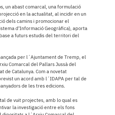
s, un abast comarcal, una formulació
ojecció en la actualitat, al incidir en un
ió dels camins i promocionar el
Sistema d'Informació Geogràfica), aporta
ase a futurs estudis del territori del
inançada per l´Ajuntament de Tremp, el
rxiu Comarcal del Pallars Jussà del
at de Catalunya. Com a novetat
previst un acord amb l´IDAPA per tal de
anyadors de les tres edicions.
al de vuit projectes, amb lo qual es
ivar la investigació entre els fons
dipositats a l´Arxiu Comarcal del