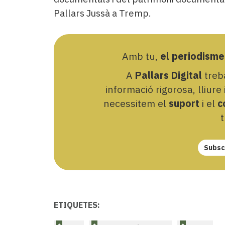
Pallars Jussà a Tremp.
Amb tu,
el periodisme
A
Pallars Digital
treba
informació rigorosa, lliure
necessitem el
suport
i el
c
t
Subscr
ETIQUETES: