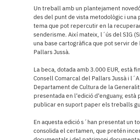
Subscriptors
Un treball amb un plantejament novedó
La
newsletter
des del punt de vista metodològic i una pr
del
tema que pot repercutir en la recuperac
Pallars
senderisme. Així mateix, l´ús del SIG (
Contingut
una base cartogràfica que pot servir de b
patrocinat
Pallars Jussà.
Lo
més
llegit...
La beca, dotada amb 3.000 EUR, està f
Editorial
Consell Comarcal del Pallars Jussà i l´A
Departament de Cultura de la Generalit
presentada en l'edició d'enguany, està 
publicar en suport paper els treballs gu
En aquesta edició s´han presentat un tot
consolida el certamen, que pretén incent
documentals i del patrimoni documental 