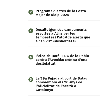
Programa d'actes de la Festa
2
Major de Rialp 2026
​Desallotgen dos campaments
3
escoltes a Alins per les
tempestes i l'alcalde alerta que
s'han vist «desbordats»
L'alcalde Baró i ERC de la Pobla
4
contra l'Avenida: crònica d'una
deslleialtat
​La 39a Pujada al port de Salau
5
commemora els 20 anys de
l'oficialitat de l'occità a
Catalunya