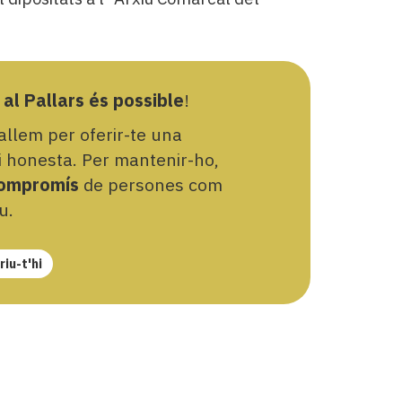
 al Pallars és possible
!
llem per oferir-te una
 i honesta. Per mantenir-ho,
ompromís
de persones com
u.
iu-t'hi