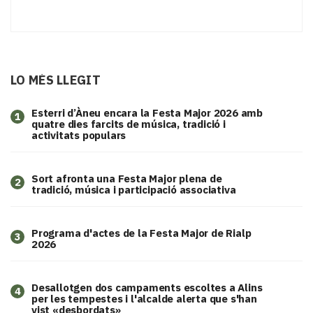
LO MÉS LLEGIT
Esterri d’Àneu encara la Festa Major 2026 amb
1
quatre dies farcits de música, tradició i
activitats populars
Sort afronta una Festa Major plena de
2
tradició, música i participació associativa
Programa d'actes de la Festa Major de Rialp
3
2026
​Desallotgen dos campaments escoltes a Alins
4
per les tempestes i l'alcalde alerta que s'han
vist «desbordats»