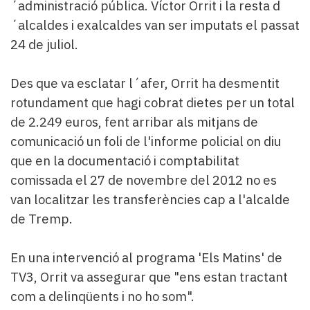
Subscriptors
´administració pública. Víctor Orrit i la resta d
La
´alcaldes i exalcaldes van ser imputats el passat
newsletter
24 de juliol.
del
Pallars
Des que va esclatar l´afer, Orrit ha desmentit
Contingut
patrocinat
rotundament que hagi cobrat dietes per un total
Lo
de 2.249 euros, fent arribar als mitjans de
més
comunicació un foli de l'informe policial on diu
llegit...
que en la documentació i comptabilitat
Editorial
comissada el 27 de novembre del 2012 no es
van localitzar les transferències cap a l'alcalde
de Tremp.
En una intervenció al programa 'Els Matins' de
TV3, Orrit va assegurar que "ens estan tractant
com a delinqüents i no ho som".