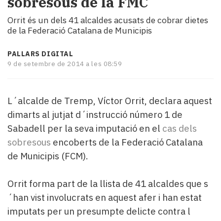
sobresous de la FMC
i
turisme
Orrit és un dels 41 alcaldes acusats de cobrar dietes
de la Federació Catalana de Municipis
Cultura
Esports
Mai
PALLARS DIGITAL
tant!
9 de setembre de 2014 a les 08:59
TV
i
mitjans
L´alcalde de Tremp, Víctor Orrit, declara aquest
El
dimarts al jutjat d´instrucció número 1 de
temps
Sabadell per la seva imputació en el
cas dels
Reportatges
sobresous
encoberts de la Federació Catalana
Entrevistes
Enquestes
de Municipis (FCM).
A
escena!
Orrit forma part de la llista de 41 alcaldes que s
Dis
´han vist involucrats en aquest afer i han estat
la
imputats per un presumpte delicte contra l
teva!