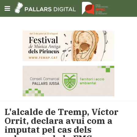
Subscriu-t'hi
Cerca
Portada
Opinió
Fem-
ho
fàcil
Successos
Societat
L'alcalde de Tremp, Víctor
Política
Orrit, declara avui com a
i
imputat pel cas dels
municipis
Economia