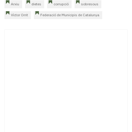
Arxiu
dietes
corrupció
sobresous
Víctor Orrit
Federació de Municipis de Catalunya