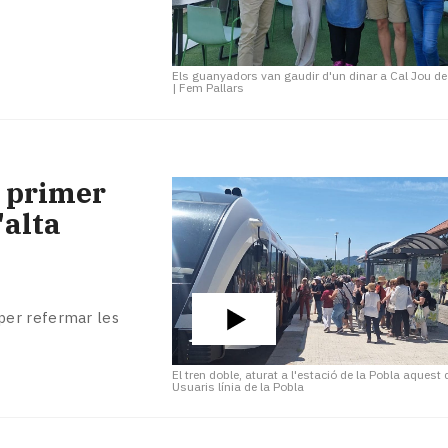
Els guanyadors van gaudir d'un dinar a Cal Jou d
|
Fem Pallars
r primer
'alta
a per refermar les
El tren doble, aturat a l'estació de la Pobla aques
Usuaris línia de la Pobla