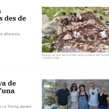
a
s des de
s diferents,
Restes de mur de fa 4.000 anys a l'Abric del Portar
|
GAAM-UAB
ya de
d’una
r i a Tremp durant