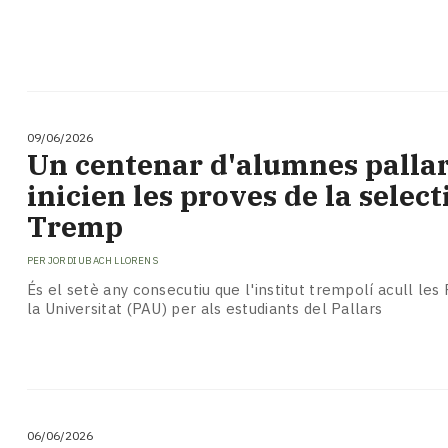
09/06/2026
Un centenar d'alumnes palla
inicien les proves de la select
Tremp
PER
JORDI UBACH LLORENS
És el setè any consecutiu que l'institut trempolí acull les
la Universitat (PAU) per als estudiants del Pallars
06/06/2026