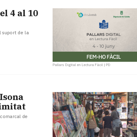
l 4 al 10
 suport de la
Pallars Digital en Lectura Fàcil
|
PD
'Isona
imitat
l comarcal de