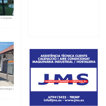
e Conques
t diumenge
|