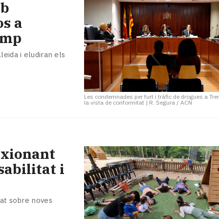
mb
os a
remp
eida i eludiran els
Les condemnades per furt i tràfic de drogues a Tr
la vista de conformitat
|
R. Segura / ACN
lexionant
abilitat i
bat sobre noves