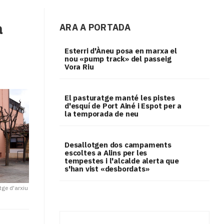
a
ARA A PORTADA
Esterri d'Àneu posa en marxa el
nou «pump track» del passeig
Vora Riu
El pasturatge manté les pistes
d'esquí de Port Ainé i Espot per a
la temporada de neu
​Desallotgen dos campaments
escoltes a Alins per les
tempestes i l'alcalde alerta que
s'han vist «desbordats»
tge d'arxiu