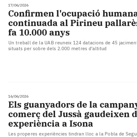
Subscriptors
17/06/2026
La
Confirmen l'ocupació human
newsletter
continuada al Pirineu pallarè
del
Pallars
fa 10.000 anys
Contingut
Un treball de la UAB reuneix 124 datacions de 45 jaciment
patrocinat
situats per sobre dels 2.000 metres d'altitud
Lo
més
llegit...
Editorial
16/06/2026
Els guanyadors de la campan
comerç del Jussà gaudeixen 
experiència a Isona
Les properes experiències tindran lloc a la Pobla de Segu