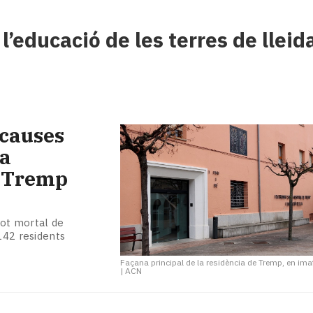
 l’educació de les terres de lleid
 causes
la
e Tremp
brot mortal de
142 residents
Façana principal de la residència de Tremp, en ima
|
ACN