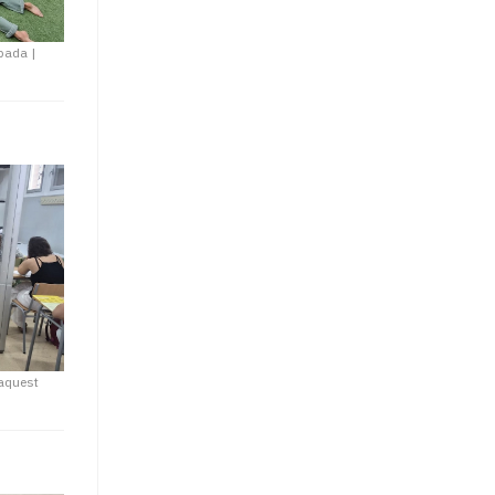
opada
|
aquest