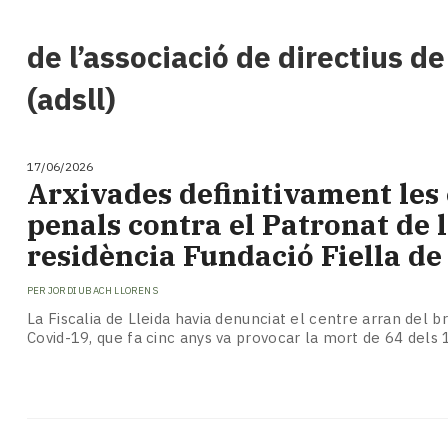
i
turisme
de l’associació de directius de
Cultura
Esports
(adsll)
Mai
tant!
TV
17/06/2026
i
Arxivades definitivament les
mitjans
penals contra el Patronat de 
El
temps
residència Fundació Fiella d
Reportatges
Entrevistes
PER
JORDI UBACH LLORENS
Enquestes
​La Fiscalia de Lleida havia denunciat el centre arran del 
A
Covid-19, que fa cinc anys va provocar la mort de 64 dels 
escena!
Dis
la
teva!