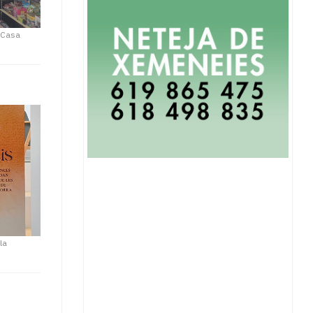
t Casa
la