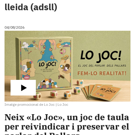
lleida (adsll)
i
turisme
Cultura
Esports
04/08/2026
Mai
tant!
TV
i
mitjans
El
temps
Reportatges
Entrevistes
Enquestes
A
Imatge promocional de Lo Joc
|
Lo Joc
escena!
​Neix «Lo Joc», un joc de taula
Dis
la
per reivindicar i preservar el
teva!