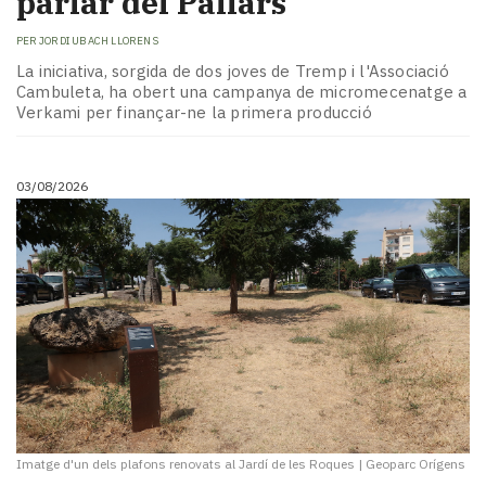
parlar del Pallars
Subscriptors
La
PER
JORDI UBACH LLORENS
newsletter
La iniciativa, sorgida de dos joves de Tremp i l'Associació
del
Cambuleta, ha obert una campanya de micromecenatge a
Pallars
Verkami per finançar-ne la primera producció
Contingut
patrocinat
Lo
03/08/2026
més
llegit...
Editorial
Imatge d'un dels plafons renovats al Jardí de les Roques
|
Geoparc Orígens