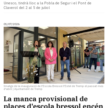
Unesco, tindrà lloc a la Pobla de Segur i el Pont de
Claverol del 2 al 5 de juliol
01/07/2026
Imatge de la inauguració de l'Escola Bressol l'Estel de Tremp el passat mes
d'abril
|
Ajuntament de Tremp
La manca provisional de
places d'escola bressol encén