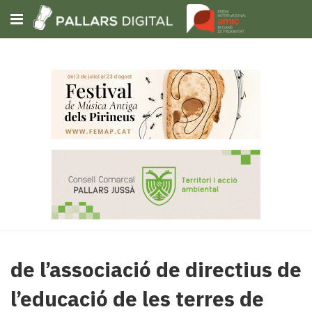
Subscriu-t'hi
Cerca
Portada
Opinió
Fem-
ho
fàcil
Successos
Societat
Política
de l’associació de directius de
i
municipis
l’educació de les terres de
Economia