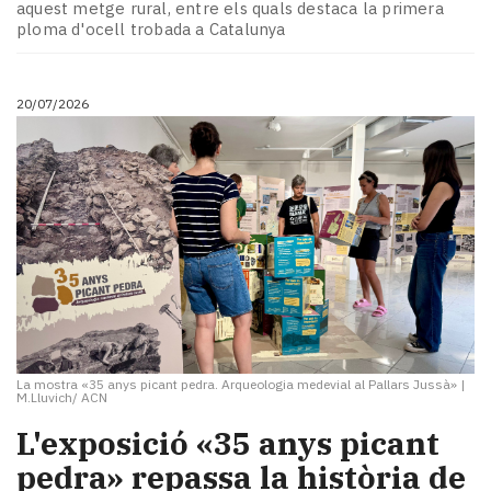
aquest metge rural, entre els quals destaca la primera
ploma d'ocell trobada a Catalunya
20/07/2026
La mostra «35 anys picant pedra. Arqueologia medevial al Pallars Jussà»
|
M.Lluvich/ ACN
L'exposició «35 anys picant
pedra» repassa la història de