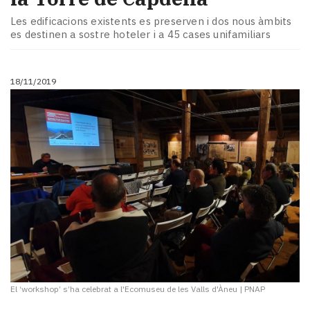
Les edificacions existents es preserven i dos nous àmbits
es destinen a sostre hoteler i a 45 cases unifamiliars
18/11/2019
El ‘workshop’ s’ha celebrat a l'Ecomuseu de les Valls d'Àneu
|
PNAP