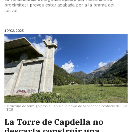
Subscriptors
proximitat i preveu estar acabada per a la brama del
La
cérvol
newsletter
del
Pallars
19/02/2025
Contingut
patrocinat
Lo
més
llegit...
Editorial
Estructura de formigó prop d'Espui que havia de servir per a l'estació de Filià
|
TGE
La Torre de Capdella no
descarta construir una