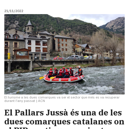
21/11/2022
El turisme a les dues comarques va ser el sector que més es va recuperar
durant l'any passat
|
ACN
El Pallars Jussà és una de les
dues comarques catalanes on