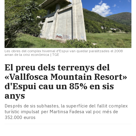
Les obres del complex hivernal d'Espui van quedar paralitzades el 2008
arran de la crisi econòmica
|
TGE
El preu dels terrenys del
«Vallfosca Mountain Resort»
d'Espui cau un 85% en sis
anys
Després de sis subhastes, la superfície del fallit complex
turístic impulsat per Martinsa Fadesa val poc més de
352.000 euros