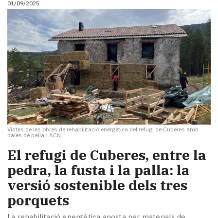
01/09/2025
i
turisme
Cultura
Esports
Mai
tant!
TV
i
mitjans
El
temps
Vistes de les obres de rehabilitació energètica del refugi de Cuberes amb
Reportatges
bales de palla
|
ACN
Entrevistes
El refugi de Cuberes, entre la
Enquestes
A
pedra, la fusta i la palla: la
escena!
versió sostenible dels tres
Dis
porquets
la
teva!
La rehabilitació energètica aposta per materials de