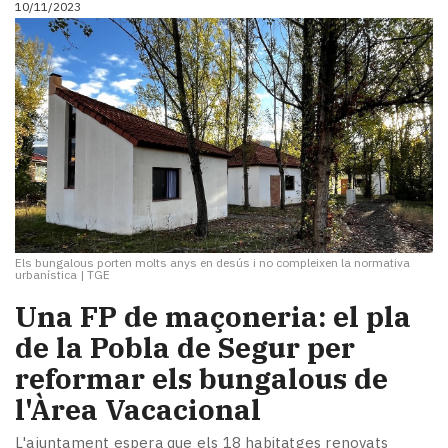
10/11/2023
Els bungalous porten molts anys en desús i no compleixen la normativa
urbanística
|
TGE
Una FP de maçoneria: el pla
de la Pobla de Segur per
reformar els bungalous de
l'Àrea Vacacional
L'ajuntament espera que els 18 habitatges renovats