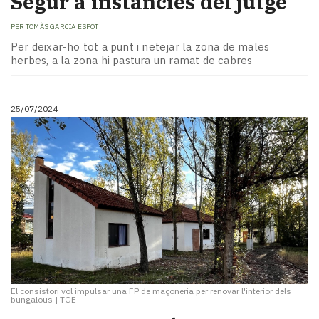
Segur a instàncies del jutge
PER
TOMÀS GARCIA ESPOT
Per deixar-ho tot a punt i netejar la zona de males
herbes, a la zona hi pastura un ramat de cabres
25/07/2024
El consistori vol impulsar una FP de maçoneria per renovar l'interior dels
bungalous
|
TGE