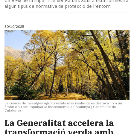
Un 89% de la superfície del Pallars Sobirà està sotmesa a
algun tipus de normativa de protecció de l'entorn
30/10/2025
La creació de paisatges agroforestals més resilients es destaca com un
àmbit clau per impulsar la bioeconomia a Catalunya
|
Generalitat de
Catalunya
La Generalitat accelera la
transformació verda amb