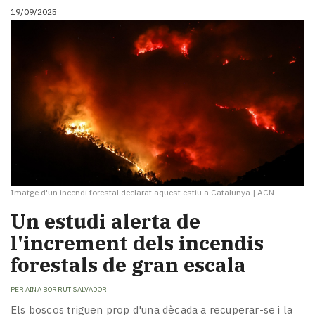
19/09/2025
Imatge d'un incendi forestal declarat aquest estiu a Catalunya
|
ACN
Un estudi alerta de
l'increment dels incendis
forestals de gran escala
PER
AINA BORRUT SALVADOR
Els boscos triguen prop d'una dècada a recuperar-se i la