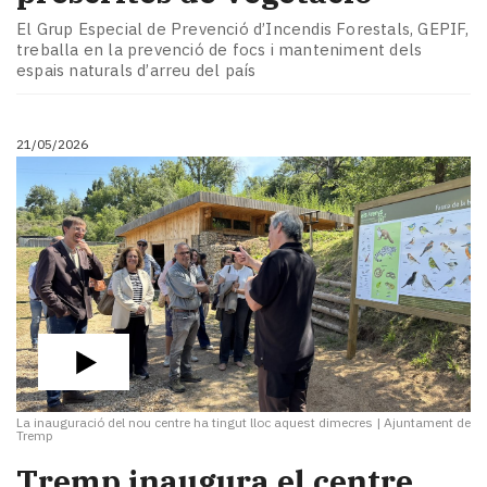
Subscriptors
El Grup Especial de Prevenció d’Incendis Forestals, GEPIF,
La
treballa en la prevenció de focs i manteniment dels
newsletter
espais naturals d’arreu del país
del
Pallars
Contingut
21/05/2026
patrocinat
Lo
més
llegit...
Editorial
La inauguració del nou centre ha tingut lloc aquest dimecres
|
Ajuntament de
Tremp
​Tremp inaugura el centre