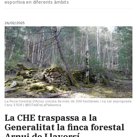
esportiva en diferents àmbits
26/02/2025
La finca forestal d'Arnui consta de més de 300 hectàrees i va ser expropiada
l'any 1928
|
@ElTallDeLaPallaresa
La CHE traspassa a la
Generalitat la finca forestal
Arnui de Llavorsí