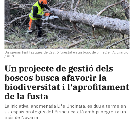
Un operari fent tasques de gestió forestal en un bosc de pi negre
|
A. Lijarcio
/ ACN
Un projecte de gestió dels
boscos busca afavorir la
biodiversitat i l'aprofitament
de la fusta
​La iniciativa, anomenada Life Uncinata, es duu a terme en
sis espais protegits del Pirineu català amb pi negre i a un
més de Navarra