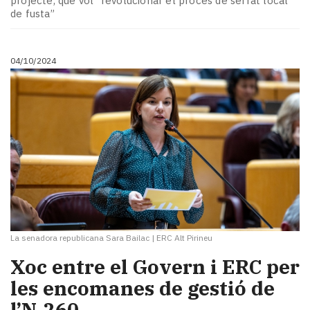
projecte, que vol “revolucionar el procés de serrat local
de fusta”
04/10/2024
La senadora republicana Sara Bailac
|
ERC Alt Pirineu
Xoc entre el Govern i ERC per
les encomanes de gestió de
l’N‑260