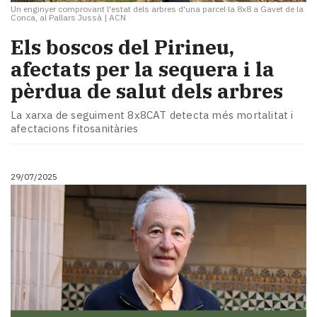
Un enginyer comprovant l'estat dels arbres d'una parcel·la 8x8 a Gavet de la
Conca, al Pallars Jussà
|
ACN
​Els boscos del Pirineu,
afectats per la sequera i la
pèrdua de salut dels arbres
La xarxa de seguiment 8x8CAT detecta més mortalitat i
afectacions fitosanitàries
29/07/2025