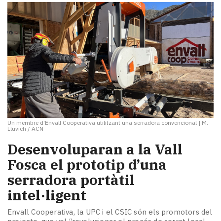
Un membre d'Envall Cooperativa utilitzant una serradora convencional
|
M.
Lluvich / ACN
​Desenvoluparan a la Vall
Fosca el prototip d’una
serradora portàtil
intel·ligent
Envall Cooperativa, la UPC i el CSIC són els promotors del