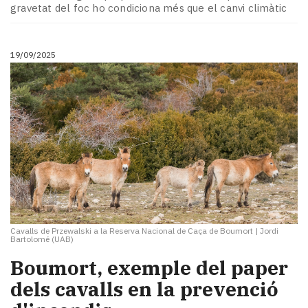
gravetat del foc ho condiciona més que el canvi climàtic
19/09/2025
Cavalls de Przewalski a la Reserva Nacional de Caça de Boumort
|
Jordi
Bartolomé (UAB)
Boumort, exemple del paper
dels cavalls en la prevenció