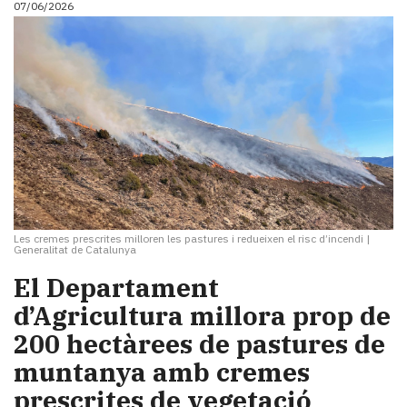
07/06/2026
i
turisme
Cultura
Esports
Mai
tant!
TV
i
mitjans
El
temps
Les cremes prescrites milloren les pastures i redueixen el risc d’incendi
|
Reportatges
Generalitat de Catalunya
Entrevistes
El Departament
Enquestes
A
d’Agricultura millora prop de
escena!
200 hectàrees de pastures de
Dis
muntanya amb cremes
la
teva!
prescrites de vegetació