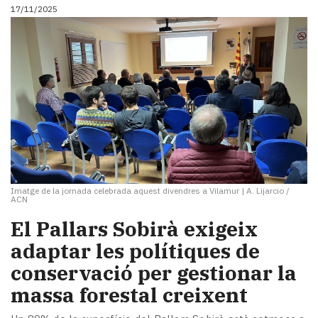
17/11/2025
Imatge de la jornada celebrada aquest divendres a Vilamur
|
A. Lijarcio /
ACN
El Pallars Sobirà exigeix
adaptar les polítiques de
conservació per gestionar la
massa forestal creixent